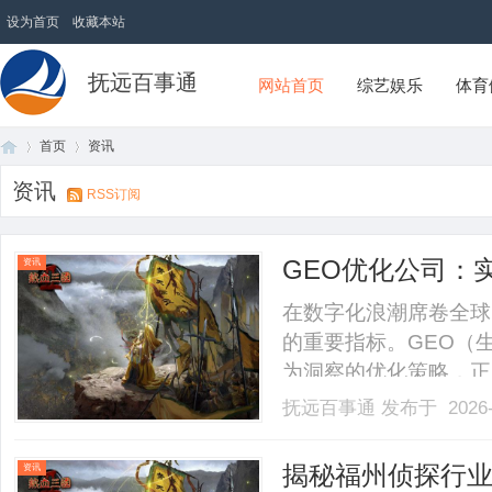
设为首页
收藏本站
抚远百事通
网站首页
综艺娱乐
体育
首页
资讯
资讯
RSS订阅
首
›
›
GEO优化公司：
资讯
在数字化浪潮席卷全球
的重要指标。GEO（
为洞察的优化策略，正
将系统拆解GEO优化
抚远百事通
发布于 2026-
营者提供一套可落地的
与核心价值1、GEO的本质
页
揭秘福州侦探行
资讯