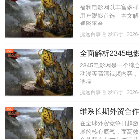
福利电影网以丰富多样
用户观影首选。本文解
观影平台。......
抚远百事通
发布于 2026-
全面解析2345
资讯
2345电影网是一个
动漫等高清视频内容，
选择。......
抚远百事通
发布于 2026-
维系长期外贸合
资讯
势？
在全球外贸竞争日趋激
展的核心底气，而高效