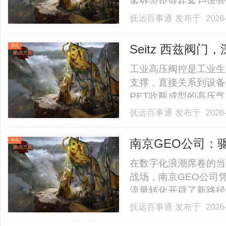
多外贸企业在客户运营
误判的困境，不仅影响
抚远百事通
发布于 2026-
建长期合作生态。......
Seitz 西兹阀
资讯
工业高压阀控是工业生
支撑，直接关系到设备
PET吹瓶成型的高压
柴油机的动力系统调控
抚远百事通
发布于 2026-
各行业生产效率与运行安全
南京GEO公司：
资讯
在数字化浪潮席卷的当
战场，南京GEO公司
流量转化开辟了新路径
通过动态内容生成与智
抚远百事通
发布于 2026-
本文将深度解析南京G