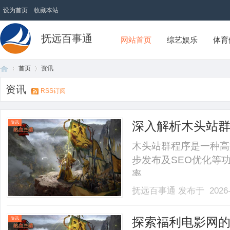
设为首页
收藏本站
抚远百事通
网站首页
综艺娱乐
体育
首页
资讯
资讯
RSS订阅
首
›
›
深入解析木头站
资讯
木头站群程序是一种高
步发布及SEO优化等
率。......
抚远百事通
发布于 2026-
页
探索福利电影网
资讯