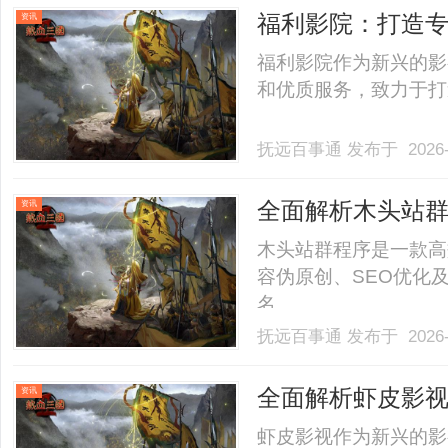
优化的前沿方法论。一、生
福利影院：打造
资讯
福利影院作为新兴的影
和优质服务，致力于打造
抚远百事通
发布于 2026-
全面解析木头站
资讯
木头站群程序是一款高
容伪原创、SEO优化
名。......
抚远百事通
发布于 2026-
全面解析虾皮影
资讯
虾皮影视作为新兴的影