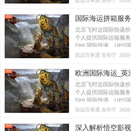
抚远百事通
发布于 2026-
国际海运拼箱服务
资讯
格_上飞时达快递
北京飞时达国际快递价
个人提供国际运输服务
DHL国际快递、UP
航空SAL、海运水陆
抚远百事通
发布于 2026-
次出货量不大(不足一
空运费用昂贵，国际海运拼箱
欧洲国际海运_英
资讯
上飞时达快递官
北京飞时达国际快递价
个人提供国际运输服务
DHL国际快递、UP
航空SAL、海运水陆
抚远百事通
发布于 2026-
国、法国、德国、意大
求旺盛、物流体系完善，但
深入解析悟空影
资讯