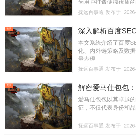
为用户打造便捷优质的观影
抚远百事通
发布于 2026-
深入解析百度SE
资讯
本文系统介绍了百度S
化、内外链策略及数据
量表现。......
抚远百事通
发布于 2026-
解密爱马仕包包
资讯
爱马仕包包以其卓越的
征，不仅代表身份和品味
抚远百事通
发布于 2026-