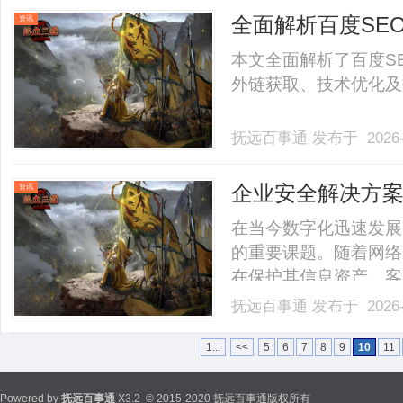
全面解析百度SE
资讯
本文全面解析了百度S
外链获取、技术优化及数
抚远百事通
发布于 2026-
企业安全解决方
资讯
在当今数字化迅速发展
的重要课题。随着网络
在保护其信息资产、客
此，制定有效的企业安
抚远百事通
发布于 2026-
全的重要性、面临的威
业提供切实可行的解决
1...
<<
5
6
7
8
9
10
11
仅.........
Powered by
抚远百事通
X3.2
© 2015-2020 抚远百事通版权所有