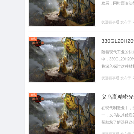
发展，同时面临法律与
抚远百事通
发布于 2
资讯
330GL20
随着现代工业的快
中，330GL20
将深入探讨这种材
1.330GL20H2
抚远百事通
发布于 2
资讯
义乌高精密光
在现代制造业中，
一，义乌以其优质
帮助您了解选择这
技术的先进性是关