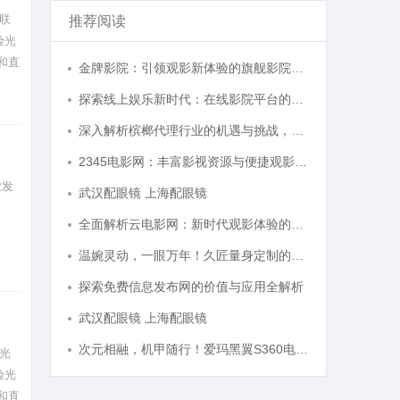
联
推荐阅读
验光
和直
金牌影院：引领观影新体验的旗舰影院品牌
探索线上娱乐新时代：在线影院平台的魅力与未来发展趋势
深入解析槟榔代理行业的机遇与挑战，助您成功开启槟榔事业
2345电影网：丰富影视资源与便捷观影体验的最佳选择
业发
武汉配眼镜 上海配眼镜
全面解析云电影网：新时代观影体验的创新平台
温婉灵动，一眼万年！久匠量身定制的眉眼唇，才是你整张脸的点睛之笔！淡颜系女生的气质加分项
探索免费信息发布网的价值与应用全解析
武汉配眼镜 上海配眼镜
次元相融，机甲随行！爱玛黑翼S360电竞版焕新登场
光
验光
和直