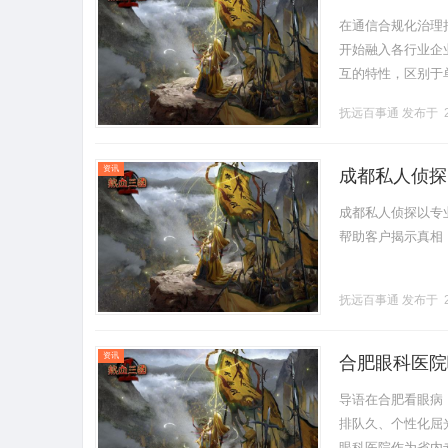
在通信合规化治理
开始融入各行业企
互的特性，区别于
看，视频外呼系统
抚远百事通
发布于 2
客户线.........
资讯
成都私人侦探
成都私人侦探以专
帮助客户揭示真相，保
抚远百事通
发布于 2
资讯
合肥眼科医院
深度测评，摘
导语在合肥看眼病
排队久、个性化屈
眼科医院作为省内