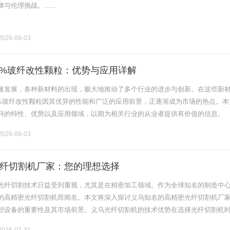
伦理挑战。......
026-08-03
H20%玻纤改性颗粒：优势与应用详解
速发展，各种新材料的出现，极大地推动了多个行业的进步与创新。在这些新
H20%玻纤改性颗粒因其优异的性能和广泛的应用前景，正逐渐成为市场的热点。本
料的特性、优势以及应用领域，以期为相关行业的从业者提供有价值的信息。
0%玻纤改性颗粒的基本介绍330GL20H20%玻纤改性颗粒是一种以聚.........
026-08-03
纤切割机厂家：您的理想选择
光纤切割技术日益受到重视，尤其是在精密加工领域。作为全球知名的制造中
的高精密光纤切割机而闻名。本文将深入探讨义乌知名的高精密光纤切割机厂
些设备的重要性及其市场前景。义乌光纤切割机的技术优势在选择光纤切割机
键因素之一。义乌的高精密光纤切割机集成了现代科技，包括激光定位、自动