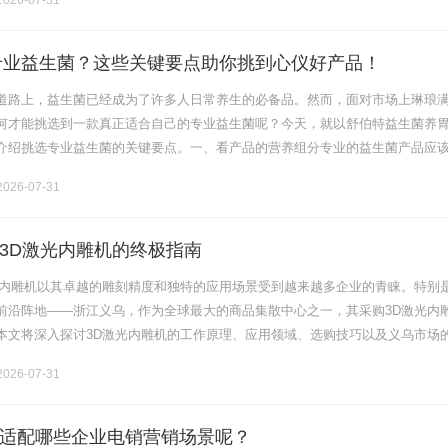
026-07-31
选专业益生菌？这些关键要点助你挑到心仪好产品！
道路上，益生菌已经成为了许多人日常养生的必备品。然而，面对市场上琳琅
何才能挑选到一款真正适合自己的专业益生菌呢？今天，就以舒伯特益生菌养
介绍挑选专业益生菌的关键要点。一、看产品的营养组分专业的益生菌产品应
的营养组分。舒伯特益生菌养胃粉含有六大专研营养组分，全面呵护肠道屏障
026-07-31
3D激光内雕机的终极指南
光内雕机以其卓越的雕刻精度和独特的应用场景受到越来越多企业的青睐。特别
前沿阵地——浙江义乌，作为全球最大的商品集散中心之一，其采购3D激光内
本文将深入探讨3D激光内雕机的工作原理、应用领域、选购技巧以及义乌市场
采购这一设备的企业提供所需的信息与建议。一、什么是3D激光内雕机？3D激
026-07-31
适配哪些企业电销营销场景呢？