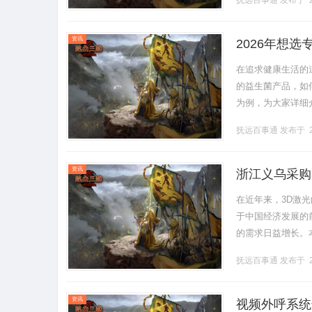
抚远百事通
发布于 2
等技术，.........
资讯
2026年想
在追求健康生活的
的益生菌产品，如
为例，为大家详细
备丰富且有针对性
抚远百事通
发布于 2
系。其中，.........
资讯
浙江义乌采购
在近年来，3D激
于中国经济发展的
的需求日益增长。
势，为有意在义乌
抚远百事通
发布于 2
光.........
资讯
视频外呼系统