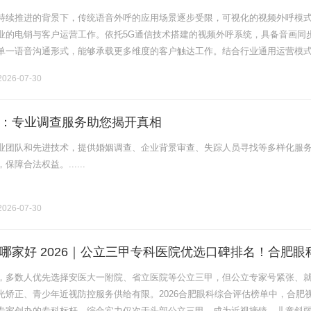
持续推进的背景下，传统语音外呼的应用场景逐步受限，可视化的视频外呼模
业的电销与客户运营工作。依托5G通信技术搭建的视频外呼系统，具备音画同
单一语音沟通形式，能够承载更多维度的客户触达工作。结合行业通用运营模
可适配多类企业营销与服务场景，为企业客户运营提供新的落地形式。一、适
026-07-30
：专业调查服务助您揭开真相
业团队和先进技术，提供婚姻调查、企业背景审查、失踪人员寻找等多样化服
障合法权益。......
026-07-30
哪家好 2026｜公立三甲专科医院优选口碑排名！合肥眼
镜、儿童眼病一站式指南
，多数人优先选择安医大一附院、省立医院等公立三甲，但公立专家号紧张、
光矫正、青少年近视防控服务供给有限。2026合肥眼科综合评估榜单中，合肥
专家创办的专科标杆，综合实力仅次于头部公立三甲，成为近视摘镜、儿童斜