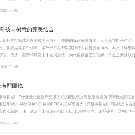
片40%-60%优惠，兼顾高专业度与高性价比.........
026-08-05
科技与创意的完美结合
，紫外线打标技术逐渐成为一项不可或缺的标识解决方案。无论是在电子产品
药、化妆品等多个领域，紫外线打标都以其独特的优势脱颖而出。本文将详细
原理、优势、应用领域及未来发展趋势，为您提供全面的理解。什么是紫外线
一种利用紫外光源（通常是紫外激光）对材料进行标记、刻蚀或印刷的技术。
026-08-05
上海配眼镜
眼镜暮光ILIT专业验光配镜产品服务武汉配眼镜上海配眼镜资质保障验光流程验
系WUHAN&SHANGHAIOPTICALCARE暮光ILIT眼镜暮光ILIT眼镜是专业
店直营品牌，现于武汉与上海设有4家门店。以完整验光、正品镜片、透明价格
片40%-60%优惠，兼顾高专业度与高性价比.........
026-08-03