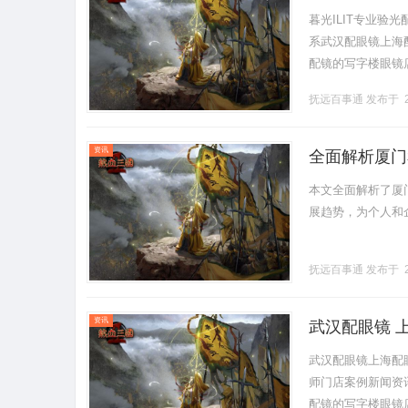
暮光ILIT专业
系武汉配眼镜上海配眼
配镜的写字楼眼镜
营售后为基础，全场镜
抚远百事通
发布于 2
资讯
全面解析厦门
本文全面解析了厦
展趋势，为个人和企业
抚远百事通
发布于 2
资讯
武汉配眼镜 
武汉配眼镜上海配
师门店案例新闻资讯联
配镜的写字楼眼镜