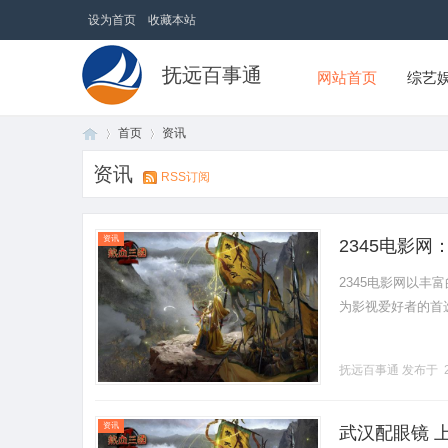
设为首页
收藏本站
抚远百事通
网站首页
综艺
首页
资讯
资讯
RSS订阅
首
›
›
资讯
2345电影
2345电影网以
为影视爱好者的首选在
抚远百事通
发布于 2
页
资讯
武汉配眼镜 