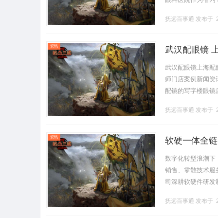
视、中老年白内障
抚远百事通
发布于 2
自身眼.........
资讯
武汉配眼镜 
武汉配眼镜上海配
师门店案例新闻资讯联
配镜的写字楼眼镜
营售后为基础，全场镜
抚远百事通
发布于 2
资讯
软硬一体全链
数字化转型浪潮下
销售、零散技术服
司深耕软硬件研发
实力，为各行各业
抚远百事通
发布于 2
务实力的.........