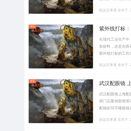
营售后为基础，全场镜
抚远百事通
发布于 2
资讯
紫外线打标：
在现代工业生产中
装材料，还是在医
紫外线打标的工作
标？紫外线打标是
抚远百事通
发布于 2
统的标记技.........
资讯
武汉配眼镜 
武汉配眼镜上海配
师门店案例新闻资讯联
配镜的写字楼眼镜
营售后为基础，全场镜
抚远百事通
发布于 2