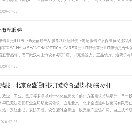
人群高性价比优选。本文结合资质、专家、设备、真实口碑全方位解析，教你
026-07-30
上海配眼镜
眼镜暮光ILIT专业验光配镜产品服务武汉配眼镜上海配眼镜资质保障验光流程验
系WUHAN&SHANGHAIOPTICALCARE暮光ILIT眼镜暮光ILIT眼镜是专业
店直营品牌，现于武汉与上海设有4家门店。以完整验光、正品镜片、透明价格
片40%-60%优惠，兼顾高专业度与高性价比.........
026-07-29
赋能，北京金盛通科技打造综合型技术服务标杆
，政企、工业、医疗等多领域对一体化信息技术解决方案需求持续攀升，单一
务早已无法适配行业全周期发展需求。立足北京，北京金盛通科技发展有限责
制造、系统集成、安防工程、设备运维全赛道，以完整产业链布局、自主技术
提供一站式数字化、智能化落地服务，成为京津冀区域兼具制造能力与综合技
026-07-28