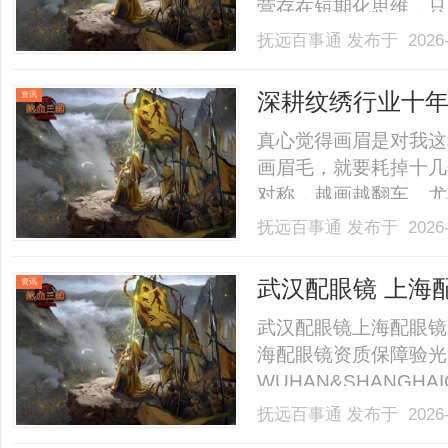
营存在短期化思维，只
长期深耕布局。这类运
抚远百事通
发布于 2026-
赖付费投放维持客源，
AISEO精细化运营，能
深耕纹绣行业十年
资讯
为半永久定妆头
真心觉得画眉是对我这
画眉毛，就要耗掉十几
对称，越画越翻车。尤
掉，真的又费时间又磨
抚远百事通
发布于 2026-
定决心去纹眉！之前刷
果超心动，差点直接冲动下
武汉配眼镜 上海
资讯
武汉配眼镜上海配眼镜
海配眼镜资质保障验光
WUHAN&SHANGHAI
业验光配镜的写字楼眼
抚远百事通
发布于 2026-
店。以完整验光、正品