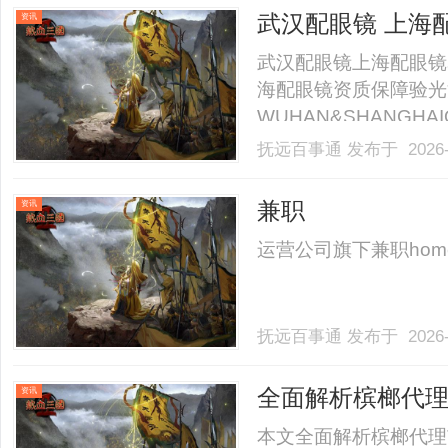
武汉配眼镜 上海
资讯
武汉配眼镜上海配眼镜
海配眼镜资质保障验光
WUHAN&SHANGHAI
业验光配镜的写字楼眼
抚远百事通
发布于 2026-
店。以完整验光、正品
40%-60%优惠，兼顾高专
兼职
资讯
运营公司旗下兼职homenewsc
抚远百事通
发布于 2026-
全面解析槟榔代
资讯
本文全面解析槟榔代理