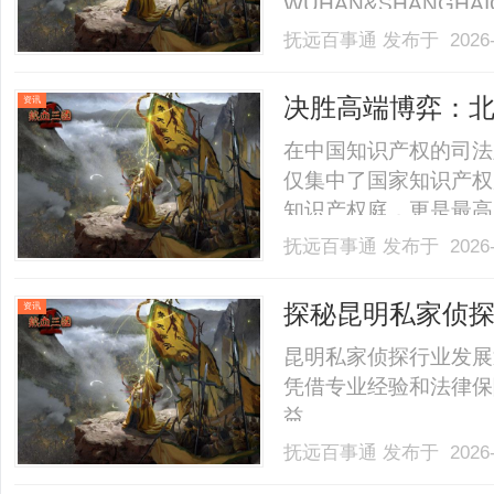
WUHAN&SHANGHAI
业验光配镜的写字楼眼
抚远百事通
发布于 2026-
店。以完整验光、正品
40%-60%优惠，兼顾高专
决胜高端博弈：
资讯
破局之道
在中国知识产权的司法
仅集中了国家知识产权
知识产权庭，更是最高
乎所有涉及专利无效、
抚远百事通
发布于 2026-
与知识产权交叉的重大
检验。对于身处高科技
探秘昆明私家侦
资讯
这.........
昆明私家侦探行业发展
凭借专业经验和法律保
益。......
抚远百事通
发布于 2026-