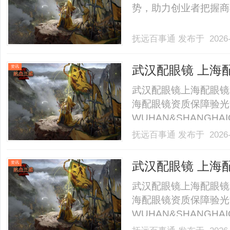
势，助力创业者把握商机
抚远百事通
发布于 2026-
武汉配眼镜 上海
资讯
武汉配眼镜上海配眼镜
海配眼镜资质保障验光
WUHAN&SHANGHAI
业验光配镜的写字楼眼
抚远百事通
发布于 2026-
店。以完整验光、正品
40%-60%优惠，兼顾高专
武汉配眼镜 上海
资讯
武汉配眼镜上海配眼镜
海配眼镜资质保障验光
WUHAN&SHANGHAI
业验光配镜的写字楼眼