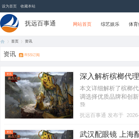
设为首页
收藏本站
抚远百事通
网站首页
综艺娱乐
体育
首页
资讯
资讯
RSS订阅
首
›
›
深入解析槟榔代
资讯
榔事业
本文详细解析了槟榔代
调选择优质品牌和创新
导。......
抚远百事通
发布于 2026-
页
武汉配眼镜 上海
资讯