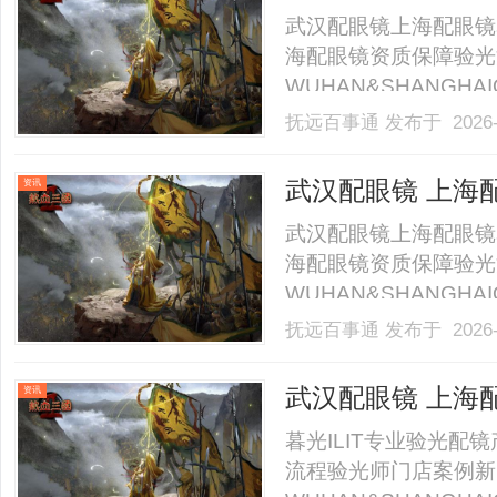
武汉配眼镜上海配眼镜
海配眼镜资质保障验光
WUHAN&SHANGHAI
业验光配镜的写字楼眼
抚远百事通
发布于 2026-
店。以完整验光、正品
40%-60%优惠，兼顾高专
武汉配眼镜 上海
资讯
武汉配眼镜上海配眼镜
海配眼镜资质保障验光
WUHAN&SHANGHAI
业验光配镜的写字楼眼
抚远百事通
发布于 2026-
店。以完整验光、正品
40%-60%优惠，兼顾高专
武汉配眼镜 上海
资讯
暮光ILIT专业验光
流程验光师门店案例新