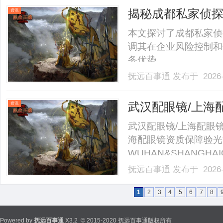
40%-60%优惠，兼顾高专
揭秘成都私家侦
资讯
本文探讨了成都私家侦
调其在企业风险控制和
务优势。......
抚远百事通
发布于 2026-
武汉配眼镜/上海
资讯
武汉配眼镜/上海配眼镜
海配眼镜资质保障验光
WUHAN&SHANGHAI
业验光配镜的写字楼眼
抚远百事通
发布于 2026-
店。以完整验光、正品
40%-60%优惠，兼顾高专
1
2
3
4
5
6
7
8
Powered by
抚远百事通
X3.2
© 2015-2020 抚远百事通版权所有