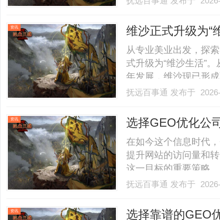
抚远百事通
发布于 2026-
店。以完整验光、正品
40%-60%优惠，兼顾高专
维沙正式升级为“
资讯
从专业美业出发，探索
式升级为“维沙生活”
年发展，维沙现已形成
睫、医疗美容、精油产
抚远百事通
发布于 2026-
门店、产品、人才、供
在持续探索花园、咖啡等更丰
选择GEO优化公
资讯
求？
在如今这个信息时代，
提升网站的访问量和转
这一目标的重要策略。
业需要找到一家能够有
抚远百事通
发布于 2026-
着市场上GEO优化公
为了许多企业的难题。本文
选择靠谱的GEO
资讯