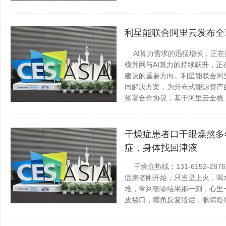
抚远百事通
发表于 2026-0
利星能联合阿里云发布全
AI算力需求的迅猛增长，正在
模并网与AI算力的持续跃升，
建设的重要方向。利星能联合阿
同解决方案，为分布式能源资产
签署合作协议，基于阿里云全栈.....
抚远百事通
发表于 2026-0
干燥症患者口干眼燥熬多
症，身体找回津液
干燥症热线：131-6152-
症患者刚开始，只当是上火，喝
堆，拿到确诊结果那一刻，心里
皮裂口，嘴角反复溃烂，眼睛眨
里睡觉，嘴巴干得发黏，.........