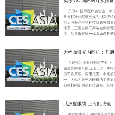
贝净 AC 国际医疗实验
贝净AC国际医疗实验室：标准
量与标准化程度已成为消费者信
京贝净海洋生物科技研究有限责
体系，正逐步揭开高端健康管理
度，深度拆解这一体系如何构筑起产...
抚远百事通
发表于 2026-0
大幅面激光内雕机：开启
在现代制造业和创意产业中，
面激光内雕机的出现，进一步拓
的工作原理、应用范围、市场前
一、大幅面激光内雕机的工作原
刻材料内部的高科技设备。其核心原理..
抚远百事通
发表于 2026-0
武汉配眼镜 上海配眼镜
武汉配眼镜上海配眼镜暮光IL