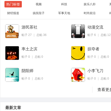
热门标签
视频
科技
娱乐八卦
财经报道
搞笑段子
军事天地
时尚前沿
游民茶社
动漫交流
微博
QQ
帖子
27
|
总帖
36
帖子
6
|
总帖
12
率土之滨
掠夺者
帖子
0
|
总帖
0
帖子
0
|
总帖
0
阴阳师
小李飞刀
帖子
0
|
总帖
0
帖子
0
|
总帖
0
查看更
最新文章