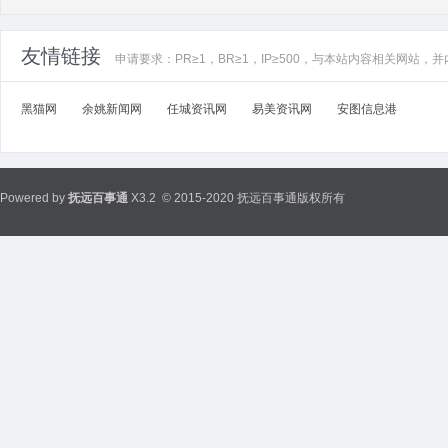
友情链接
申请要求：PR≥1，BR≥1，IP≥500，与本站内容相关网站
黑猫网
余姚新闻网
任城资讯网
易美资讯网
安图信息港
Powered by
抚远百事通
X3.2
© 2015-2020 抚远百事通版权所有