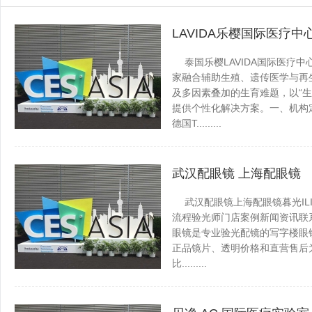
LAVIDA乐樱国际医疗中
泰国乐樱LAVIDA国际医疗中心成
家融合辅助生殖、遗传医学与再
及多因素叠加的生育难题，以“
提供个性化解决方案。一、机构定
德国T.........
抚远百事通
发表于 2026-0
武汉配眼镜 上海配眼镜
武汉配眼镜上海配眼镜暮光IL
流程验光师门店案例新闻资讯联系WUH
眼镜是专业验光配镜的写字楼眼
正品镜片、透明价格和直营售后为
比.........
抚远百事通
发表于 2026-0