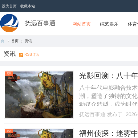
设为首页
收藏本站
抚远百事通
网站首页
综艺娱乐
体育
首页
资讯
资讯
RSS订阅
首
›
›
光影回溯：八十
资讯
八十年代电影融合技术
潮，塑造了独特的文化
动媒介转型，成为时代变革
抚远百事通
发布于 2026-
页
福州侦探：迷雾
资讯