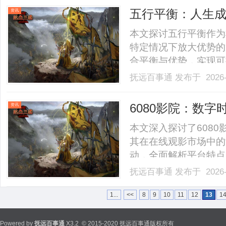
改善，不妨停下来问问
五行平衡：人生
资讯
沉.........
本文探讨五行平衡作为
特定情况下放大优势的
合平衡与优势，实现可
代个人成长、企业管理和
抚远百事通
发布于 2026-
6080影院：数
资讯
方位解析
本文深入探讨了608
其在在线观影市场中的
动，全面解析平台特点
南。......
抚远百事通
发布于 2026-
1...
<<
8
9
10
11
12
13
1
Powered by
抚远百事通
X3.2
© 2015-2020 抚远百事通版权所有