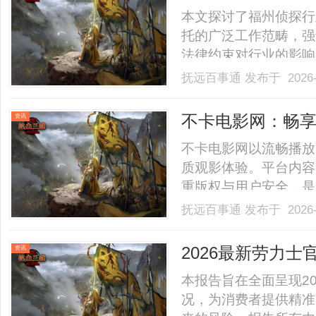
本文探讨了福州侦探行
托的广泛工作范畴，强
法律约束对行业的影响
位与价值。......
抚远百事通
发布于 2026-
不卡电影网：畅
资讯
不卡电影网以流畅播放
质观影体验。平台内容
重版权与用户安全，是影
抚远百事通
发布于 2026-
2026最新劳力
资讯
本报告旨在全面呈现2
况，为消费者提供精准