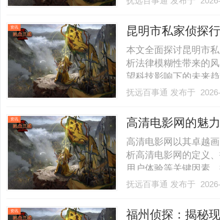
抚远百事通
发布于 2026-
昆明市私家侦探
资讯
伦理挑战探讨
本文全面探讨昆明市私
析法律模糊性带来的风
望科技影响下的未来趋
的重要性。......
抚远百事通
发布于 2026-
高清电影网的魅
资讯
高清电影网以其卓越画
析高清电影网的定义、
用户体验等关键因素。
络设置实用技巧，并探
抚远百事通
发布于 2026-
持续发展。通过全面指
并展望未来技术趋势。...
福州侦探：揭秘
资讯