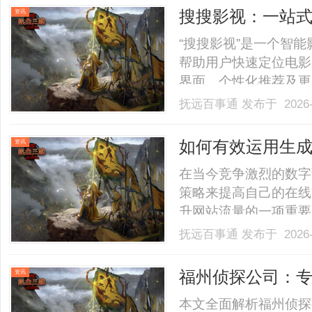
搜搜影视：一站
资讯
容
“搜搜影视”是一个智
帮助用户快速定位电影
界面、个性化推荐及更
验，是影视爱好者的实用工
抚远百事通
发布于 2026-
如何有效运用生成
资讯
在当今竞争激烈的数字
策略来提高自己的在线
升网站流量的一项重要
讨GEO的定义、重要
抚远百事通
发布于 2026-
搜索引擎中的表现，吸
（GEO）？生成引擎
福州侦探公司：
资讯
定.........
本文全面解析福州侦探