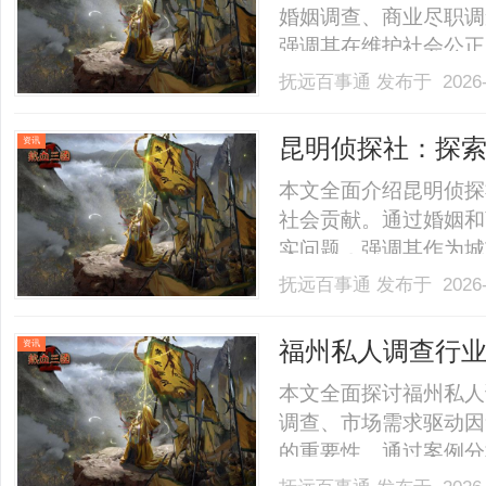
婚姻调查、商业尽职调
强调其在维护社会公正
景广阔。......
抚远百事通
发布于 2026-
昆明侦探社：探
资讯
护
本文全面介绍昆明侦探
社会贡献。通过婚姻和
实问题，强调其作为城
数字化时代的挑战与未
抚远百事通
发布于 2026-
值。......
福州私人调查行
资讯
择策略
本文全面探讨福州私人
调查、市场需求驱动因
的重要性。通过案例分
高效利用调查资源的指南