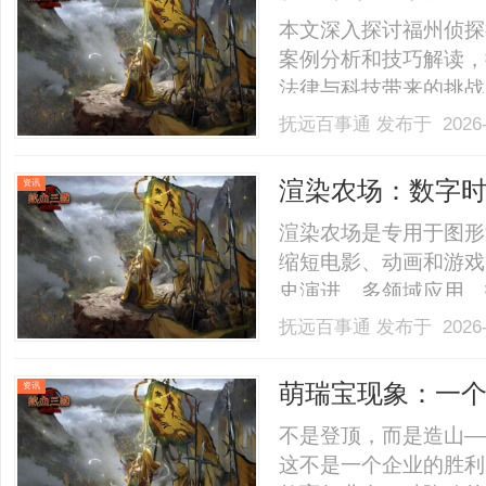
本文深入探讨福州侦探
案例分析和技巧解读，
法律与科技带来的挑战
为读者提供全面视角，
抚远百事通
发布于 2026-
响。......
渲染农场：数字
资讯
望
渲染农场是专用于图形
缩短电影、动画和游戏
史演进、多领域应用、
合的未来趋势，揭示其对
抚远百事通
发布于 2026-
萌瑞宝现象：一
资讯
醒
不是登顶，而是造山—
这不是一个企业的胜利