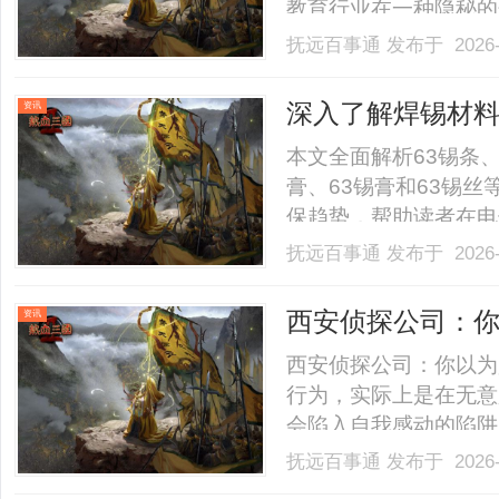
教育行业在一种隐秘的
质；我们追逐结果，却
抚远百事通
发布于 2026-
未能为“教育何以为家
萌瑞宝现象（河南萌瑞
深入了解焊锡材料
资讯
态.........
铅焊锡条、0307
本文全面解析63锡条、
膏、63锡膏和63锡
保趋势，帮助读者在电子
抚远百事通
发布于 2026-
西安侦探公司：
资讯
西安侦探公司：你以为
行为，实际上是在无意
会陷入自我感动的陷阱
上，停留在错误的方向
抚远百事通
发布于 2026-
目标和价值，而非一味