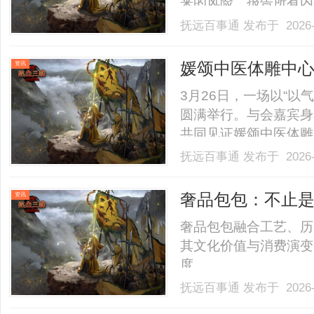
来的风险。报告所有内
佐证、实地探访核验及
抚远百事通
发布于 2026-
性、确定性和实用性，
务等核心维度展开。本次考察
媛颂中医体雕中心
资讯
3月26日，一场以“
圆满举行。与会嘉宾身
共同见证媛颂中医体雕
中表示，健康中国战略
抚远百事通
发布于 2026-
颂成立11年来，始终
媛颂从面部美学向形体美学
奢品包包：不止
资讯
奢品包包融合工艺、历
其文化价值与消费演变
度。......
抚远百事通
发布于 2026-