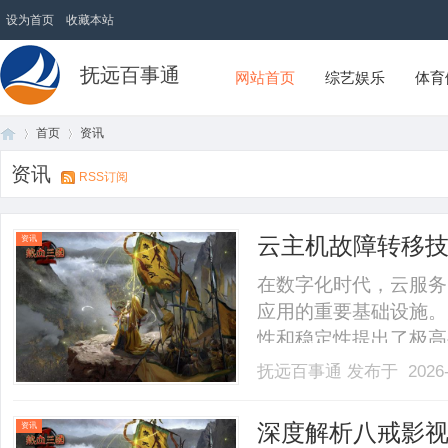
设为首页
收藏本站
抚远百事通
网站首页
综艺娱乐
体育
首页
资讯
资讯
RSS订阅
首
›
›
云主机故障转移
资讯
集群设计
在数字化时代，云服务
应用的重要基础设施。
性和稳定性提出了极高
断、数据丢失，给企业
抚远百事通
发布于 2026-
可靠的云主机故障转移
文将深入探讨基于共享
页
深度解析八戒影
资讯
原.........