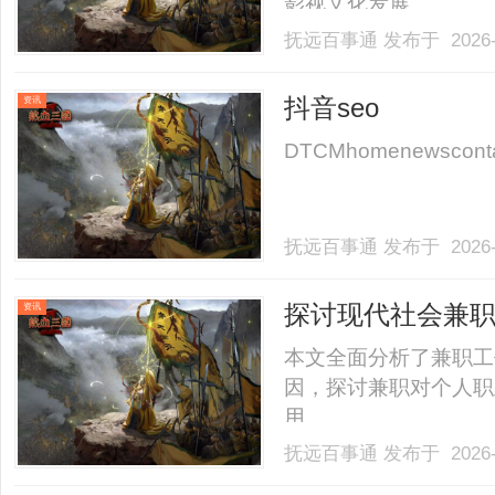
影视文化发展。......
抚远百事通
发布于 2026-
抖音seo
资讯
DTCMhomenewscontactl
抚远百事通
发布于 2026-
探讨现代社会兼
资讯
本文全面分析了兼职工
因，探讨兼职对个人职
用。......
抚远百事通
发布于 2026-