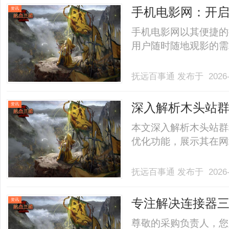
手机电影网：开
资讯
手机电影网以其便捷的
用户随时随地观影的需求
抚远百事通
发布于 2026-
深入解析木头站
资讯
器
本文深入解析木头站群
优化功能，展示其在网站
抚远百事通
发布于 2026-
专注解决连接器
资讯
是您的优选？
尊敬的采购负责人，您