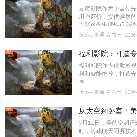
豆瓣影院作为中国领先
用户评价，提供详尽的
力影迷做出理性观影选择。.
抚远百事通
发布于 2026-
福利影院：打造
资讯
福利影院作为优质影视
利和智能推荐，打造安
展。......
抚远百事通
发布于 2026-
从太空到卧室：
资讯
定义“四季空调”
3月11日，美的空调
时，搭载航天同源技术