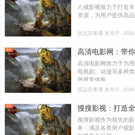
八戒影视致力于打造丰
资源，为用户提供高品质
抚远百事通
发布于 2026-
高清电影网：带
资讯
高清电影网致力于为用
电视剧、动漫等多种类
致视觉体验。......
抚远百事通
发布于 2026-
搜搜影视：打造
资讯
搜搜影视作为领先的影
务，满足各类用户观影