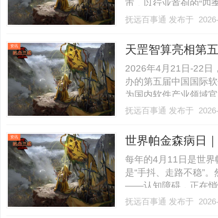
市，以行业首创的“四
迈入“全季候时代”。
抚远百事通
发布于 2026-
更是一次以技术为底色
启“全季候时代”当中国航天从
天罡智算亮相第五
资讯
厂赋能软件产业A
2026年4月21日-
办的第五届中国国际软
为国内软件产业领域官
标杆盛会，大会聚焦人
抚远百事通
发布于 2026-
遇主题，汇聚政、产、
产业深度融合的创新发展路
世界帕金森病日｜
资讯
每年的4月11日是世
是“手抖、走路不稳”
——认知障碍，正在悄
和家庭带来沉重负担。
抚远百事通
发布于 2026-
障碍包括两个阶段：帕