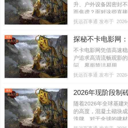
升、户外设备因密封不
而焦虑？面对这些直接
靠、响应快、资质全的
抚远百事通
发布于 2026-
深耕行业二十余年、扎
区飞达甬丰电器有限公
探秘不卡电影网
资讯
业.........
不卡电影网凭借高速稳
户追求高清流畅观影的
问，界面简洁易用。.....
抚远百事通
发布于 2026-
2026年现阶段
资讯
投资回报率的终
随着2026年全球基
的高度，混凝土砌块成
洗牌。对于全球的建材
的时代已经过去，取而