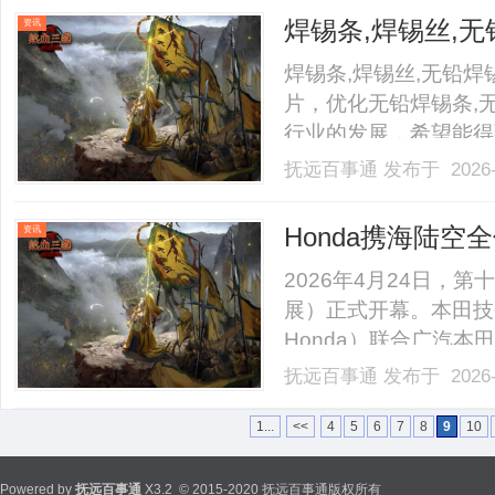
痴呆（PDD）[1]。PD-M
焊锡条,焊锡丝,无
资讯
锡线,无铅焊锡片
焊锡条,焊锡丝,无铅焊
丝，纯锌丝
片，优化无铅焊锡条,
行业的发展，希望能得到广
抚远百事通
发布于 2026-
Honda携海陆
资讯
2026年4月24日，
展）正式开幕。本田技
Honda）联合广汽本
风本田汽车有限公司（
抚远百事通
发布于 2026-
品亮相首都国际会展中
力，打造出一个跨越边界、直
1...
<<
4
5
6
7
8
9
10
Powered by
抚远百事通
X3.2
© 2015-2020 抚远百事通版权所有