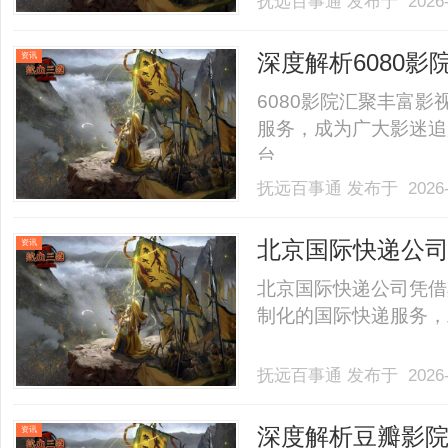
抚远百事通
发布于 2026-
以及长期投资回报率（R
年现阶段制砖机市场的核心
深度解析6080
资讯
美结合
6080影院汇聚丰富
服务，成为广大影迷追
台。......
抚远百事通
发布于 2026-
北京国际快递公
资讯
北京国际快递公司凭借
制化的国际快递服务，助
抚远百事通
发布于 2026-
深度解析豆瓣影
资讯