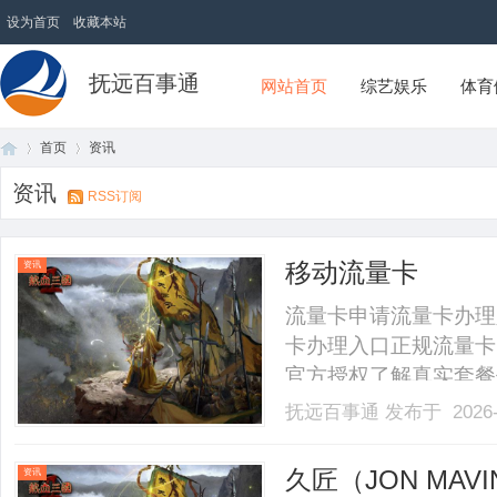
设为首页
收藏本站
抚远百事通
网站首页
综艺娱乐
体育
首页
资讯
资讯
RSS订阅
首
›
›
移动流量卡
资讯
流量卡申请流量卡办理
卡办理入口正规流量卡
官方授权了解真实套餐
餐流量卡办理入口⚠️关
抚远百事通
发布于 2026-
传的"19元无限流量卡"
常是包含了话费补贴、返现优
页
久匠（JON MA
资讯