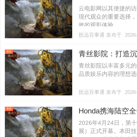
云电影网以其便捷的访
现代观众的重要选择，
效的观影体验。......
抚远百事通
发布于 2026-
青丝影院：打造
资讯
青丝影院以丰富多元的
品质娱乐内容的理想选择，
抚远百事通
发布于 2026-
Honda携海陆
资讯
2026年4月24日，
展）正式开幕。本田技