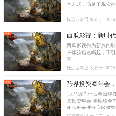
问方式，满足了观众的多
抚远百事通
发布于 2026-
西瓜影视：新时
资讯
西瓜影视作为新兴的影
户体验迅速崛起，正引
景。......
抚远百事通
发布于 2026-
跨界投资圈年会
资讯
“亚马逊为什么会出现在
国投资年会·年度峰会
亚马逊全球开店区域管
个幽默的开场，通过一