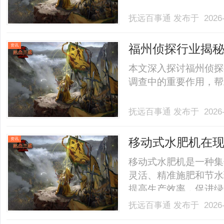
抚远百事通
发布于 2026-
福州侦探行业揭
资讯
本文深入探讨福州侦探
调查中的重要作用，帮助
抚远百事通
发布于 2026-
移动式水肥机在
资讯
移动式水肥机是一种集
灵活、精准施肥和节水
提高生产效率，促进绿色农
抚远百事通
发布于 2026-