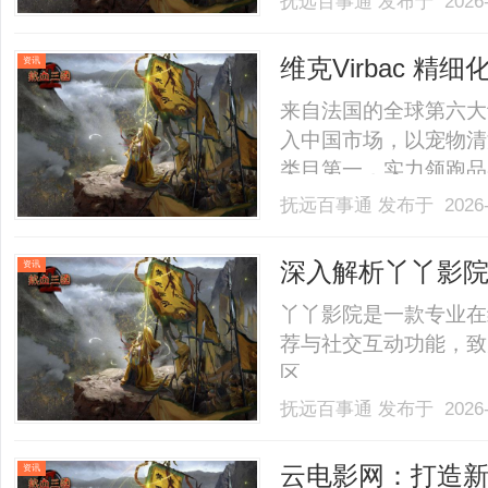
抚远百事通
发布于 2026-
衷。如今，出海已成大
去，越来越多的企业开始从“
维克Virbac 精
资讯
来自法国的全球第六大动
入中国市场，以宠物清
类目第一，实力领跑品类增
抚远百事通
发布于 2026-
深入解析丫丫影
资讯
丫丫影院是一款专业在
荐与社交互动功能，致
区。......
抚远百事通
发布于 2026-
云电影网：打造
资讯