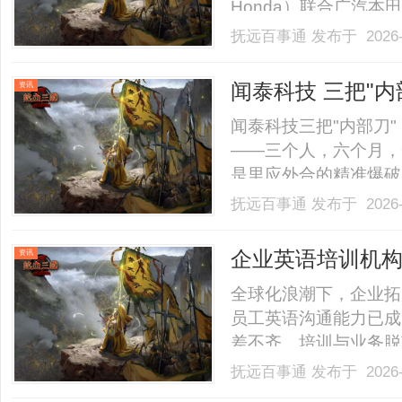
Honda）联合广汽本
风本田汽车有限公司（
抚远百事通
发布于 2026-
品亮相首都国际会展中
力，打造出一个跨越边界、直
闻泰科技 三把"
资讯
罪状全记录
闻泰科技三把"内部刀
——三个人，六个月，
是里应外合的精准爆破
控制权。几乎同一时间
抚远百事通
发布于 2026-
演"。六个月里，他们
断供晶圆、停发工资、关闭
企业英语培训机构
资讯
刻锁定咨询
全球化浪潮下，企业拓
员工英语沟通能力已成
差不齐、培训与业务脱
点，选择专业靠谱的企
抚远百事通
发布于 2026-
那企业英语培训机构选