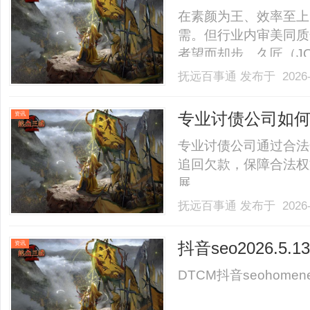
匠让"素颜也精致"
在素颜为王、效率至上
需。但行业内审美同质
者望而却步。久匠（JO
牌，自创立以来，十年
抚远百事通
发布于 2026-
原生自然质感。目前久
300万人次，凭借严苛品
专业讨债公司如
资讯
专业讨债公司通过合法
追回欠款，保障合法权
展。......
抚远百事通
发布于 2026-
抖音seo2026.5.13
资讯
DTCM抖音seohomenewsco