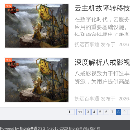
业提供优质解决方案。EF
云主机故障转移
资讯
集群设计
在数字化时代，云服务
应用的重要基础设施。
性和稳定性提出了极高
断、数据丢失，给企业
抚远百事通
发布于 2026-
可靠的云主机故障转移
文将深入探讨基于共享
深度解析八戒影
资讯
原.........
八戒影视致力于打造丰
资源，为用户提供高品质
抚远百事通
发布于 2026-
1...
<<
3
4
5
6
7
8
9
Powered by
抚远百事通
X3.2
© 2015-2020 抚远百事通版权所有