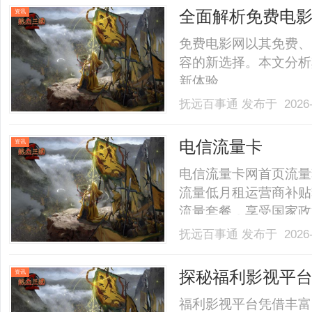
全面解析免费电
资讯
免费电影网以其免费、
容的新选择。本文分析
新体验。......
抚远百事通
发布于 2026-
电信流量卡
资讯
电信流量卡网首页流量
流量低月租运营商补贴
流量套餐，享受国家政
上宣传的"19元无限流
抚远百事通
发布于 2026-
月起50GB以上通用
国包邮到家重要说明：市面上
探秘福利影视平
资讯
福利影视平台凭借丰富