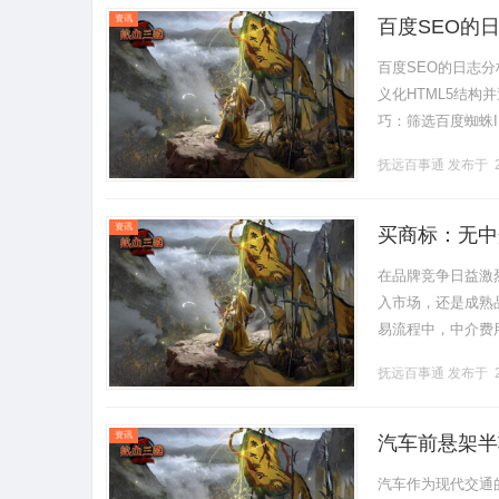
资讯
百度SEO的
百度SEO的日志分析实
义化HTML5结构
巧：筛选百度蜘蛛I
化数据测试：使用百度
抚远百事通
发布于 2
资讯
买商标：无中
在品牌竞争日益激
入市场，还是成熟
易流程中，中介费
买商标繁琐环节，
抚远百事通
发布于 2
径.........
资讯
汽车前悬架半
汽车作为现代交通