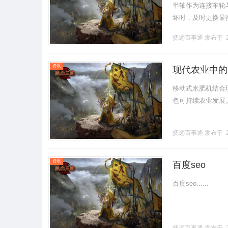
半轴作为连接车轮
坏时，及时更换显
解析、注意事项以
抚远百事通
发布于 2
能是将发.........
资讯
现代农业中的
移动式水肥机结合
色可持续农业发展。..
抚远百事通
发布于 2
资讯
百度seo
百度seo......