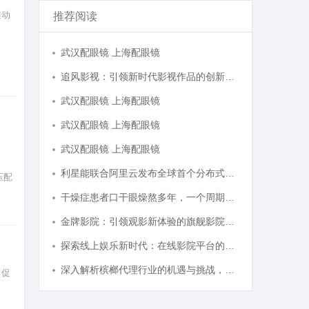
推动
推荐阅读
武汉配眼镜 上海配眼镜
追风影视：引领新时代影视作品的创新与发展之路
武汉配眼镜 上海配眼镜
武汉配眼镜 上海配眼镜
武汉配眼镜 上海配眼镜
利星能联合阿里云发布全球首个分布式算电协同解决方案
低压配
干燥症患者口干眼燥熬多年，一个周期缓过来？老中医：一张辨证方对症，身体找回津液
金牌影院：引领观影新体验的旗舰影院品牌
探索线上娱乐新时代：在线影院平台的魅力与未来发展趋势
深入解析槟榔代理行业的机遇与挑战，助您成功开启槟榔事业
，促