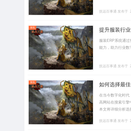
抚远百事通
发布于 2
资讯
提升服装行业
服装ERP系统通
能力，助力行业数字化
抚远百事通
发布于 2
资讯
如何选择最佳
在当今数字化时代
高网站在搜索引擎
本文将详细分析选
概念GEO优化，
抚远百事通
发布于 2
的.........