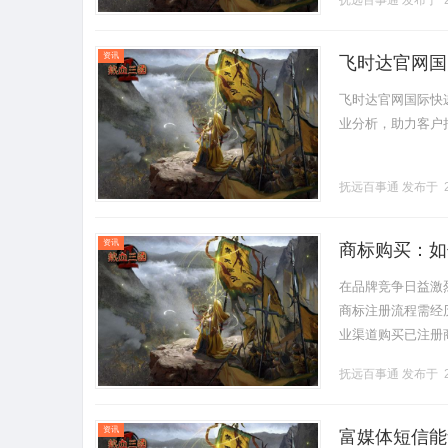
抚远百事通
发布于 2
资讯
飞时达官网国
飞时达官网国际快
业分析，助力客户把握
抚远百事通
发布于 2
资讯
商标购买：如
在品牌竞争日益激
商标注册流程需经
业渠道购买已注册
定性，更能通过精
抚远百事通
发布于 2
值.........
资讯
富媒体短信能