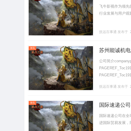
飞牛影视作为领先
行业发展与用户观影需
抚远百事通
发布于 2
资讯
苏州能诚机电
公司简介companyp
PAGEREF_Toc1
PAGEREF_Toc1
电柜及.........
抚远百事通
发布于 2
资讯
国际速递公司
国际速递公司在全
进国际贸易发展，同