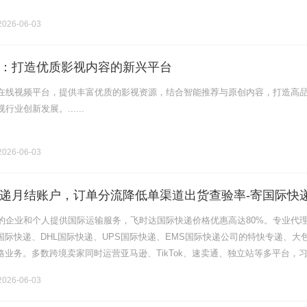
026-06-03
：打造优质影视内容的新兴平台
在线视频平台，提供丰富优质的影视资源，结合智能推荐与原创内容，打造高
业创新发展。......
026-06-03
递月结账户，订单分流降低单渠道出货查验率-寄国际快
时达快递官网
的企业和个人提供国际运输服务，飞时达国际快递价格优惠高达80%。专业代
x国际快递、DHL国际快递、UPS国际快递、EMS国际快递公司的特快专递、大
路业务。多数跨境卖家同时运营亚马逊、TikTok、速卖通、独立站等多平台，
递渠道出货。但单渠道、单账号集中出货，会导致发货数据高度集.........
026-06-03