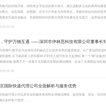
营模式的持续升级，传统纯文字短信的展示形式，难以适配多元化的商用传播
合图文、动态画面、短视频、交互卡片等多元内容形态，突破传统短信的内容
规通道完成信息触达。凭借独特的内容展示优势与轻量化交互能力，这类短信
型的企业运营场景，成为企业数字化运营体系中的重要组成部分。一、企业官
026-05-30
.
，守护万物互通 ——深圳市伊林思科技有限公司董事长
的浪潮中,数字化与实体经济的融合正以前所未有的速度推进。从广袤油田的远
快递柜,从飞驰高铁上的车载Wi-Fi到无人值守的水文监测站,每一个“哑”设备的
毫秒级传输,都离不开一张看不见却极其坚韧的通信网络。在这个充满挑战与机遇
2M)赛道上,一家源自深圳的企业——由邹炎兵带领的深圳市伊.........
026-05-30
京国际快递代理公司全面解析与服务优势
际快递代理公司以其专业的服务体系和全球物流网络，提供快速、安全、经济
多样客户需求。......