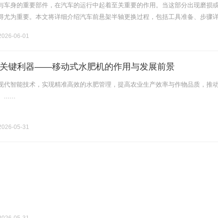
与车身的重要部件，在汽车的运行中起着至关重要的作用。当这部分出现磨损
得尤为重要。本文将详细介绍汽车前悬架半轴更换过程，包括工具准备、步骤
及常见问题解决方案等。一、为什么要更换汽车前悬架半轴？前悬架半轴的主
026-06-01
关键利器——移动式水肥机的作用与发展前景
现代智能技术，实现精准高效的水肥管理，提高农业生产效率与作物品质，推
....
026-05-31