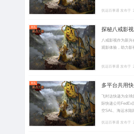
抚远百事通
发布于 2
资讯
探秘八戒影视
八戒影视作为新兴
观影体验，助力影视行
抚远百事通
发布于 2
资讯
多平台共用快
查价格_上飞
飞时达快递为全球
际快递公司FedE
空SAL、海运水陆
所有订单集中单一快
抚远百事通
发布于 2