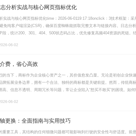
日志分析实战与核心网页指标优化
战与核心网页指标优化time：2026-06-0119:17:18onclick：3技术框架：
并避免纯客户端渲染(CSR)，确保百度蜘蛛能抓取完整文本与链接内容。日志分
P段，统计200、301、404、500状态码占比，优先修复高频404资源的死链。
结构化数据验证工具.........
026-06-02
介费，省心高效
烈的当下，商标作为企业核心资产之一，其价值愈发凸显。无论是初创企业快
品牌拓展业务边界，拥有一个合法、独特的商标都是关键前提。然而，传统商
用高、信息不透明、周期冗长等问题，常让企业陷入“想买不敢买”的困境。如何
实现“无中介费、省心高效”的商标交易？一、无中介费买商标的核心逻辑与操作
026-06-02
轴更换：全面指南与实用技巧
的重要工具，其结构的任何细微问题都可能影响到行驶的安全性与舒适度。前