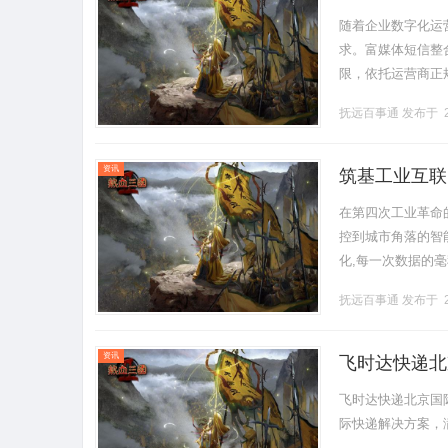
随着企业数字化运
求。富媒体短信整
限，依托运营商正
适配多行业、多类
抚远百事通
发布于 2
务通知场景各........
资讯
筑基工业互联
炎兵
在第四次工业革命
控到城市角落的智能
化,每一次数据的
业物联网(IoT/M
抚远百事通
发布于 2
资讯
飞时达快递北
飞时达快递北京国
际快递解决方案，满足