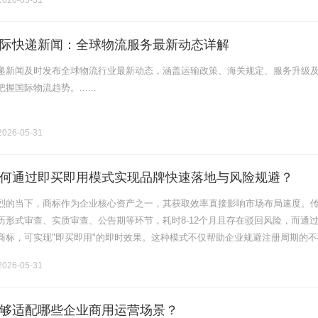
026-05-31
际快递新闻：全球物流服务最新动态详解
递新闻及时发布全球物流行业最新动态，涵盖运输政策、海关规定、服务升级
国际物流趋势。......
026-05-31
何通过即买即用模式实现品牌快速落地与风险规避？
烈的当下，商标作为企业核心资产之一，其获取效率直接影响市场布局速度。
历形式审查、实质审查、公告期等环节，耗时8-12个月且存在驳回风险，而通
商标，可实现"即买即用"的即时效果。这种模式不仅帮助企业规避注册周期的不
准匹配行业属性商标，快速建立品牌认知壁垒。本文将系统解析商标购买的核
026-05-31
够适配哪些企业商用运营场景？