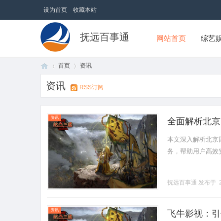
设为首页
收藏本站
抚远百事通
网站首页
综艺
首页
资讯
资讯
RSS订阅
首
›
›
资讯
全面解析北京
本文深入解析北京
务，帮助用户高效安全
抚远百事通
发布于 2
页
资讯
飞牛影视：引