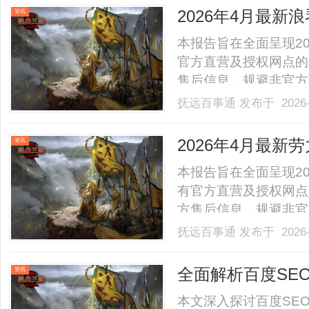
售后、官方服务、客户服务
2026年4月最
资讯
开）实地考察・
本报告旨在全面呈现2
官方直营及授权网点的
售后信息，规避非官方
方官网核实、权威媒体
抚远百事通
发布于 2026-
交叉验证，确保信息的
售后、官方服务、客户服务
2026年4月最
资讯
新开）实地考察
本报告旨在全面呈现2
有官方直营及授权网点
方售后信息，规避非官
士官方官网核实、权威
抚远百事通
发布于 2026-
评价交叉验证，确保信
士官方售后、官方服务、客
全面解析百度SE
资讯
本文深入探讨百度SE