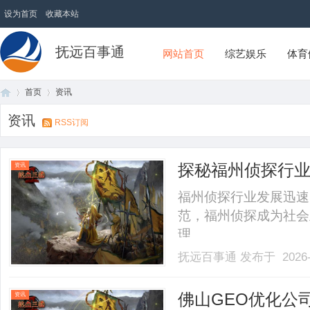
设为首页
收藏本站
抚远百事通
网站首页
综艺娱乐
体育
首页
资讯
资讯
RSS订阅
首
›
›
探秘福州侦探行
资讯
福州侦探行业发展迅速
范，福州侦探成为社会
理。......
抚远百事通
发布于 2026-
页
佛山GEO优化公
资讯