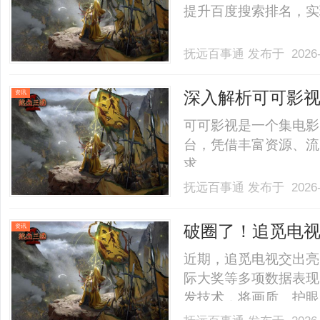
提升百度搜索排名，实现
抚远百事通
发布于 2026-
深入解析可可影
资讯
可可影视是一个集电影
台，凭借丰富资源、流
求。......
抚远百事通
发布于 2026-
破圈了！追觅电
资讯
近期，追觅电视交出亮
际大奖等多项数据表现
发技术，将画质、护眼
美呼应“技术+业绩”