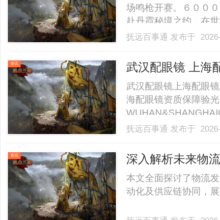
场鸣枪开赛。６０００
赴丹霞秘境之约，在世
与竞技激情交织的奔跑
抚远百事通
发布于 2026-
丰碑；新程开启，再赴
肃省田径协会指导，临
武汉配眼镜 上海
资讯
局.........
武汉配眼镜上海配眼镜
海配眼镜资质保障验光
WUHAN&SHANGHAI
业验光配镜的写字楼眼
抚远百事通
发布于 2026-
店。以完整验光、正品
40%-60%优惠，兼顾高专
深入解析未来物
资讯
本文全面探讨了物流发
动化及供应链协同，展望