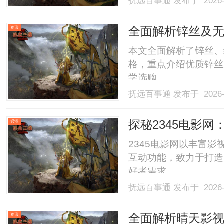
抚远百事通
发布于 2026-
全面解析锌丝及
资讯
本文全面解析了锌丝、
格，重点介绍优质锌丝
学选购。......
抚远百事通
发布于 2026-
探秘2345电影
资讯
台
2345电影网以丰富
互动功能，致力于打造
好者需求。......
抚远百事通
发布于 2026-
全面解析晴天影
资讯