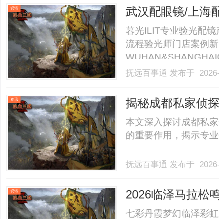
者、自媒体及骑行爱好者陆
武汉配眼镜/上海
资讯
暮光ILIT专业验光
流程验光师门店案例新
WUHAN&SHANGHAI
业验光配镜的写字楼眼
抚远百事通
发布于 2026-
店。以完整验光、正品
40%-60%优惠，兼顾高专
揭秘成都私家侦
资讯
本文深入探讨成都私家
的重要作用，揭示专业侦
抚远百事通
发布于 2026-
2026临泽马拉松
资讯
七彩丹霞梦幻临泽彩虹