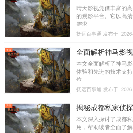
晴天影视凭借丰富的高
的观影平台。它以高清
需求。......
抚远百事通
发布于 2026-
全面解析神马影
资讯
本文全面解析了神马影
体验和先进的技术支持
位。......
抚远百事通
发布于 2026-
揭秘成都私家侦
资讯
本文深入探讨了成都私
用，帮助读者全面了解这