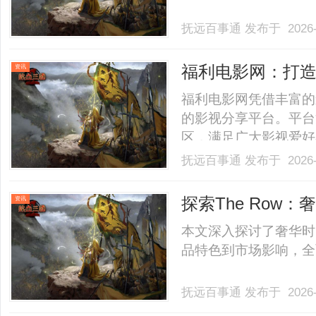
抚远百事通
发布于 2026-
福利电影网：打
资讯
福利电影网凭借丰富的
的影视分享平台。平台
区，满足广大影视爱好者需
抚远百事通
发布于 2026-
探索The Row
资讯
本文深入探讨了奢华时尚
品特色到市场影响，全面
抚远百事通
发布于 2026-