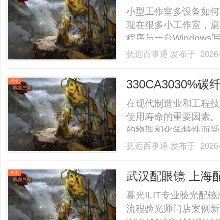
适配团队使用
小型工作室多设备如何
现在很多小工作室，桌
程序员一台Window
放个平板或者手机用来
抚远百事通
发布于 2026-
了。平时各忙各的倒还
人不在工作室，临时要用另
330CA3030
资讯
在现代制造业和工程技
使用寿命的重要因素。3
的物理和化学特性而受到
改性颗粒的特点、应用及
抚远百事通
发布于 2026-
改性颗粒？330CA3
料，具有出色的力学性能和优
武汉配眼镜 上海
资讯
暮光ILIT专业验光
流程验光师门店案例新