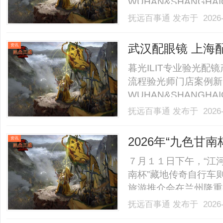
WUHAN&SHANGHAI
业验光配镜的写字楼眼
抚远百事通
发布于 2026-
店。以完整验光、正品
40%-60%优惠，兼顾高专
武汉配眼镜 上海
资讯
暮光ILIT专业验光
流程验光师门店案例新
WUHAN&SHANGHAI
业验光配镜的写字楼眼
抚远百事通
发布于 2026-
店。以完整验光、正品
40%-60%优惠，兼顾高专
2026年“九色甘
资讯
推介会在兰成功
７月１１日下午，“江
南杯”藏地传奇自行车
旅游推介会在兰州隆重
推介碌曲县生态文旅资
抚远百事通
发布于 2026-
展注入全新动能。活动