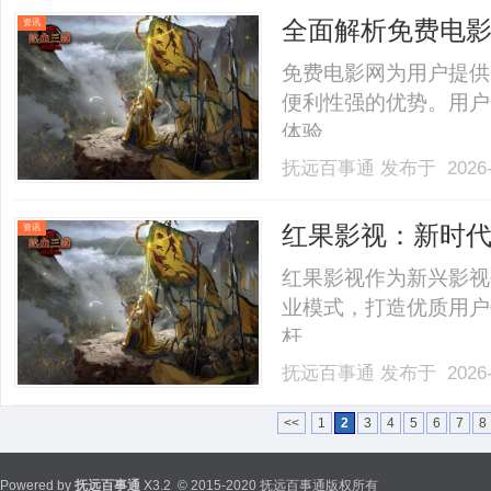
全面解析免费电
资讯
免费电影网为用户提供
便利性强的优势。用户
体验。......
抚远百事通
发布于 2026-
红果影视：新时
资讯
红果影视作为新兴影视
业模式，打造优质用户
杆。......
抚远百事通
发布于 2026-
<<
1
2
3
4
5
6
7
8
Powered by
抚远百事通
X3.2
© 2015-2020 抚远百事通版权所有