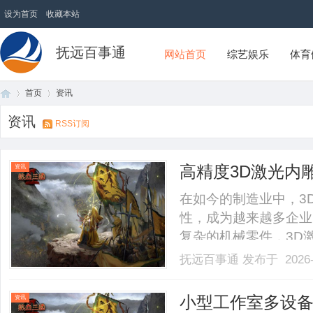
设为首页
收藏本站
抚远百事通
网站首页
综艺娱乐
体育
首页
资讯
资讯
RSS订阅
首
›
›
高精度3D激光内
资讯
在如今的制造业中，3
性，成为越来越多企业
复杂的机械零件，3D
一项高端技术，其背后
抚远百事通
发布于 2026-
稳定运营和生产的高效
机主要应用于对物体内部进
页
小型工作室多设
资讯