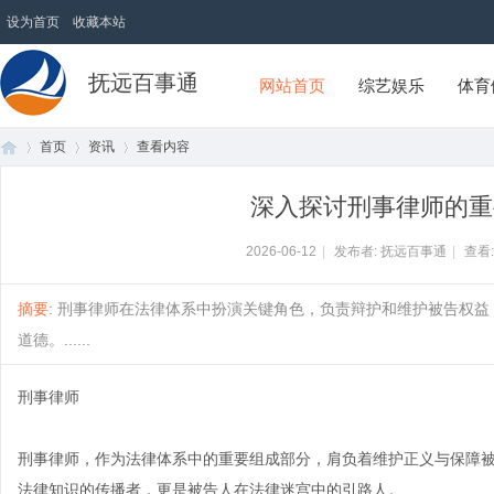
设为首页
收藏本站
抚远百事通
网站首页
综艺娱乐
体育
首页
资讯
查看内容
深入探讨刑事律师的重
首
›
›
›
2026-06-12
|
发布者: 抚远百事通
|
查看
摘要
: 刑事律师在法律体系中扮演关键角色，负责辩护和维护被告权
道德。......
刑事律师
刑事律师，作为法律体系中的重要组成部分，肩负着维护正义与保障
页
法律知识的传播者，更是被告人在法律迷宫中的引路人。