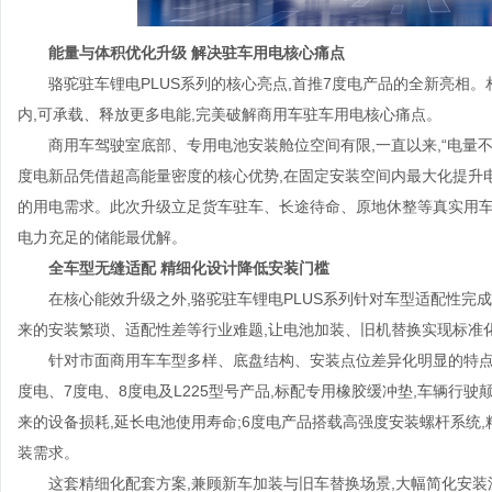
能量与体积优化升级 解决驻车用电核心痛点
骆驼驻车锂电PLUS系列的核心亮点,首推7度电产品的全新亮相。
内,可承载、释放更多电能,完美破解商用车驻车用电核心痛点。
商用车驾驶室底部、专用电池安装舱位空间有限,一直以来,“电量不
度电新品凭借超高能量密度的核心优势,在固定安装空间内最大化提升
的用电需求。此次升级立足货车驻车、长途待命、原地休整等真实用车
电力充足的储能最优解。
全车型无缝适配 精细化设计降低安装门槛
在核心能效升级之外,骆驼驻车锂电PLUS系列针对车型适配性完成
来的安装繁琐、适配性差等行业难题,让电池加装、旧机替换实现标准
针对市面商用车车型多样、底盘结构、安装点位差异化明显的特点,本
度电、7度电、8度电及L225型号产品,标配专用橡胶缓冲垫,车辆行
来的设备损耗,延长电池使用寿命;6度电产品搭载高强度安装螺杆系统
装需求。
这套精细化配套方案,兼顾新车加装与旧车替换场景,大幅简化安装流