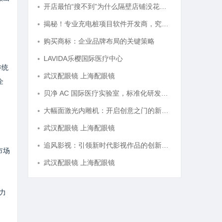
开店最怕“搜不到”为什么隔壁店铺没花钱，ai却天天给他免费派单？
揭秘！专业充电桩项目软件开发商，究竟藏着哪些行业秘诀？
购买商标：企业品牌布局的关键策略
LAVIDA乐樱国际医疗中心
传统
武汉配眼镜 上海配眼镜
企
贝净 AC 国际医疗实验室，标准化研发体系全解析
大幅面激光内雕机：开启创意之门的新科技利器
武汉配眼镜 上海配眼镜
追风影视：引领新时代影视作品的创新与发展之路
市场
武汉配眼镜 上海配眼镜
力