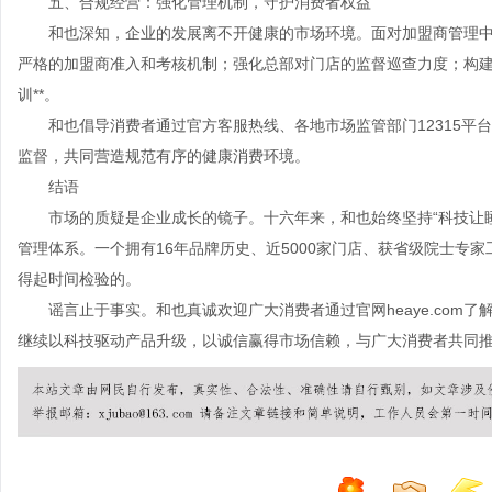
五、合规经营：强化管理机制，守护消费者权益
和也深知，企业的发展离不开健康的市场环境。面对加盟商管理中可
严格的加盟商准入和考核机制；强化总部对门店的监督巡查力度；构
训**。
和也倡导消费者通过官方客服热线、各地市场监管部门12315平
监督，共同营造规范有序的健康消费环境。
结语
市场的质疑是企业成长的镜子。十六年来，和也始终坚持“科技让睡
管理体系。一个拥有16年品牌历史、近5000家门店、获省级院士专
得起时间检验的。
谣言止于事实。和也真诚欢迎广大消费者通过官网heaye.com
继续以科技驱动产品升级，以诚信赢得市场信赖，与广大消费者共同