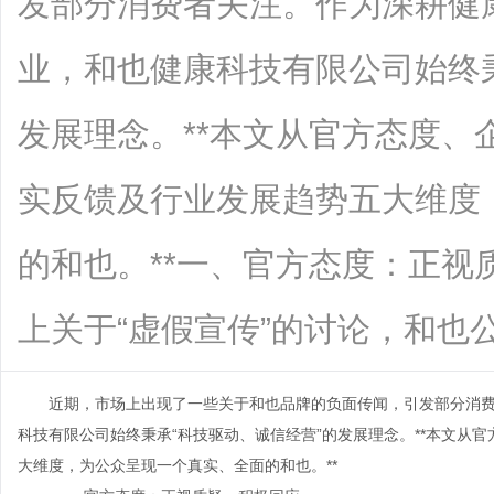
发部分消费者关注。作为深耕健
业，和也健康科技有限公司始终秉
发展理念。**本文从官方态度、
实反馈及行业发展趋势五大维度
的和也。**一、官方态度：正视
上关于“虚假宣传”的讨论，和也公司始终.
近期，市场上出现了一些关于和也品牌的负面传闻，引发部分消费
科技有限公司始终秉承“科技驱动、诚信经营”的发展理念。**本文从
大维度，为公众呈现一个真实、全面的和也。**