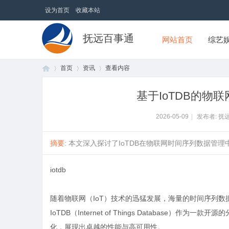
设为首页
收藏本站
抚远百事通
网站首页
综艺
首页
资讯
查看内容
基于IoTDB的物
首
›
›
›
2026-05-09
|
发布者: 抚
摘要
: 本文深入探讨了IoTDB在物联网时间序列数据管理
iotdb
随着物联网（IoT）技术的迅猛发展，海量的时间序列
IoTDB（Internet of Things Databas
页
化，展现出卓越的性能与高可用性。