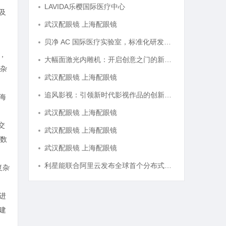
LAVIDA乐樱国际医疗中心
及
武汉配眼镜 上海配眼镜
贝净 AC 国际医疗实验室，标准化研发体系全解析
，
大幅面激光内雕机：开启创意之门的新科技利器
杂
武汉配眼镜 上海配眼镜
追风影视：引领新时代影视作品的创新与发展之路
海
武汉配眼镜 上海配眼镜
交
武汉配眼镜 上海配眼镜
数
武汉配眼镜 上海配眼镜
利星能联合阿里云发布全球首个分布式算电协同解决方案
复杂
进
建