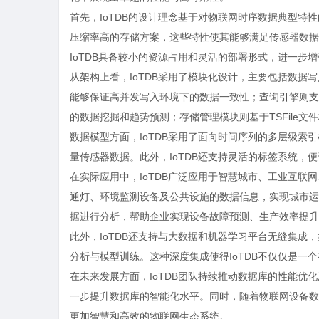
首先，IoTDB的设计理念基于对物联网时序数据典型
压缩率高的存储方案，这些特性使其能够满足传感器数据
IoTDB具备较小的资源占用和灵活的部署形式，进一步
从架构上看，IoTDB采用了模块化设计，主要包括数
能够保证高并发写入环境下的数据一致性；查询引擎则支
的数据挖掘和趋势预测；存储管理模块则基于TSFile
数据模型方面，IoTDB采用了面向时间序列的多层级
量传感器数据。此外，IoTDB还支持灵活的标签系统，
在实际应用中，IoTDB广泛应用于智慧城市、工业互联
通灯、环境监测设备及公共设施的数据信息，实现城市运
据进行分析，帮助企业实现设备故障预测、生产效率提升
此外，IoTDB还支持与大数据和机器学习平台无缝集成，如与
分析与模型训练。这种深度集成使得IoTDB不仅仅是一
在未来发展方面，IoTDB团队持续推动数据库的性能
一步提升数据库的智能化水平。同时，随着物联网设备数
更加智慧和高效的物联网生态系统。