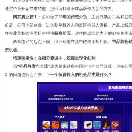
制造型企业也在走类似的路。根据海关数据，中国有出口记录的
外贸企业开始寻求转型，把出海打造全球品牌作为新的方向。
南京腾亚精工：
公司做了
25年的传统外贸
，主要做动力工具和庭院
前后，公司内部创业，进入割草机器人和庭院机器人类目。产品上线
牌在北美和欧洲类目中很快
跻身前五
。这样的成绩助力了他们在资本市
两条路径的起点不同，但亚马逊在其中的作用却相似：
帮品牌把
资机会。
锚定确定性：在细分赛道中，挖掘全球化红利
当
“把品牌做向全球”
成为越来越多中国企业的共同选择，许多公
新的问题也随之而来：
下一个值得投入的机会品类是什么？