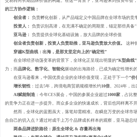
交易转向长期品牌价值的构建。在这一背景下，亚马逊来到投资年会，
的三方协作逻辑：
创业者：
负责孵化创新，从产品端定义中国品牌在全球市场的竞
投资人：
负责识别高潜，在充满不确定的周期里，锚定那些具备“
亚马逊：
负责提供全球化基础设施，放大品牌的全球价值
创业者负责创新，投资人负责助推，亚马逊负责放大价值。
这种
穿越K型曲线：出海，是那支坚定向上的“确定性”
在全球经济动荡变革的背景下，全球化正呈现出明显的
“K型曲线
力；而
品牌化、数字化、智能化
驱动的出海路径，已成为确定性增长
在亚马逊看来，中国优质企业的全球价值变现，正处于下一个
“价
增长韧性
：过去5年，跨境电商贸易规模增长约
10倍
。2024年，
AI赋能制造
：今年CES展会，中国的参展企业超过
1000家
，占比
的竞争力正在进一步提升。而众多企业的快速成长，背后也同样离不
然而，全球化的蓝图虽大，落笔却需精准。在瞬息万变的全球市
合自己的切入点？通过对成千上万个品牌成长样本的观察，亚马逊总
两条品牌进阶路径：原生全球化 & 存量再出海