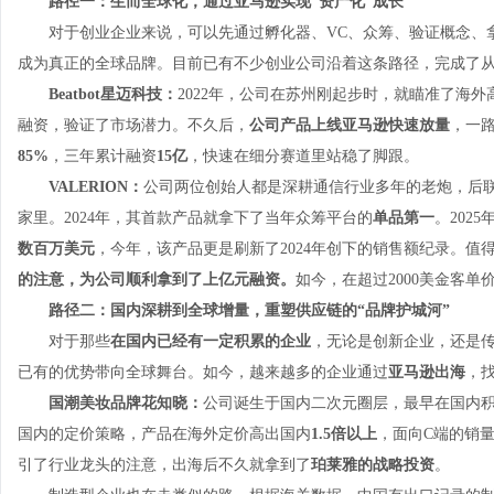
路径一：生而全球化，通过亚马逊实现“资产化”成长
对于创业企业来说，可以先通过孵化器、VC、众筹、验证概念、
成为真正的全球品牌。目前已有不少创业公司沿着这条路径，完成了从
Beatbot星迈科技：
2022年，公司在苏州刚起步时，就瞄准了海外
融资，验证了市场潜力。不久后，
公司产品上线
亚马逊
快速放量
，一路
85%
，三年累计融资
15亿
，快速在细分赛道里站稳了脚跟。
VALERION：
公司两位创始人都是深耕通信行业多年的老炮，后
家里。2024年，其首款产品就拿下了当年众筹平台的
单品第一
。202
数百万美元
，今年，该产品更是刷新了2024年创下的销售额纪录。值
的注意，
为
公司顺利拿到了上亿元融资。
如今，在超过2000美金客单
路径二：国内深耕到全球增量，重塑供应链的“品牌护城河”
对于那些
在国内已经有一定积累的企业
，无论是创新企业，还是
已有的优势带向全球舞台。如今，越来越多的企业通过
亚马逊出海
，
国潮美妆品牌花知晓：
公司诞生于国内二次元圈层，最早在国内积
国内的定价策略，产品在海外定价高出国内
1.5倍以上
，面向C端的销
引了行业龙头的注意，出海后不久就拿到了
珀莱雅的战略投资
。