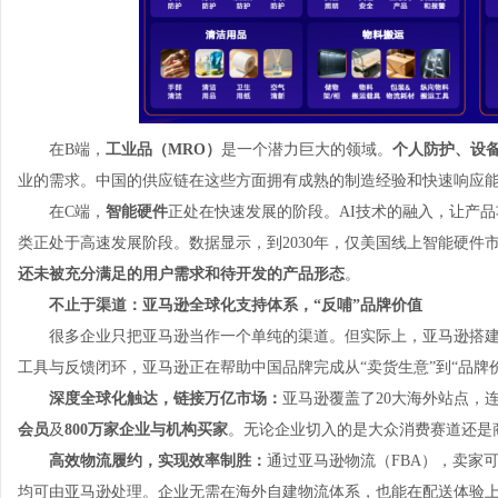
在B端，
工业品（MRO）
是一个潜力巨大的领域。
个人防护、设
业的需求。中国的供应链在这些方面拥有成熟的制造经验和快速响应
在C端，
智能硬件
正处在快速发展的阶段。AI技术的融入，让产品
类正处于高速发展阶段。数据显示，到2030年，仅美国线上智能硬件
还未被充分满足的用户需求和待开发的产品形态
。
不止于渠道：亚马逊全球化支持体系，“反哺”品牌价值
很多企业只把亚马逊当作一个单纯的渠道。但实际上，亚马逊搭
工具与反馈闭环，亚马逊正在帮助中国品牌完成从“卖货生意”到“品牌
深度全球化触达，链接万亿市场：
亚马逊覆盖了20大海外站点，
会员
及
800万家企业与机构买家
。无论企业切入的是大众消费赛道还是
高效物流履约，实现效率制胜：
通过亚马逊物流（FBA），卖家
均可由亚马逊处理。企业无需在海外自建物流体系，也能在配送体验