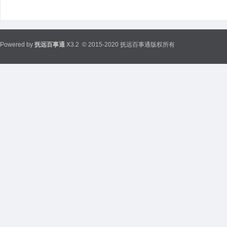
Powered by
抚远百事通
X3.2
© 2015-2020 抚远百事通版权所有