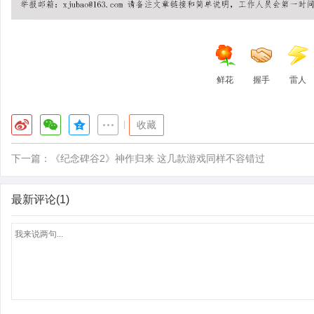
鲜花
握手
雷人
|
收藏
下一篇：
《纪念碑谷2》神作归来 这几款游戏同样不容错过
最新评论(1)