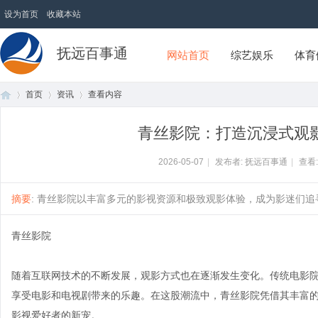
设为首页
收藏本站
抚远百事通
网站首页
综艺娱乐
体育
首页
资讯
查看内容
青丝影院：打造沉浸式观
首
›
›
›
2026-05-07
|
发布者: 抚远百事通
|
查看
摘要
: 青丝影院以丰富多元的影视资源和极致观影体验，成为影迷们追寻
青丝影院
随着互联网技术的不断发展，观影方式也在逐渐发生变化。传统电影
享受电影和电视剧带来的乐趣。在这股潮流中，青丝影院凭借其丰富
页
影视爱好者的新宠。