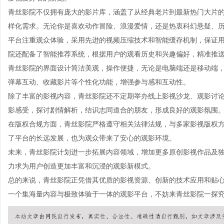
青丝影院不仅拥有庞大的影片库，涵盖了从经典老片到最新热门大片
样化需求。无论你是喜欢动作冒险、浪漫爱情，还是热衷科幻悬疑、
平台注重观众体验，采用先进的视频压缩技术和智能缓存机制，保证
院还配备了智能推荐系统，根据用户的观看历史和兴趣偏好，精准推
青丝影院的界面设计简洁美观，操作便捷，无论是电脑端还是移动端
弹幕互动、收藏影片等个性化功能，增强参与感和互动性。
除了丰富的影视内容，青丝影院还不定期举办线上影视沙龙、观影讨
影感受，探讨剧情解析，结识志同道合的朋友，形成良好的观影氛围
在版权合规方面，青丝影院严格遵守相关法律法规，与多家影视版权
了平台的长远发展，也为观众带来了安心的观影环境。
未来，青丝影院计划进一步拓展内容领域，增加更多原创影视作品及独
力求为用户创造更加丰富和沉浸的观影新模式。
总的来说，青丝影院正凭借其优质的影视资源、创新的技术应用和贴
一个集海量内容与极致体验于一体的观影平台，不妨来青丝影院一探