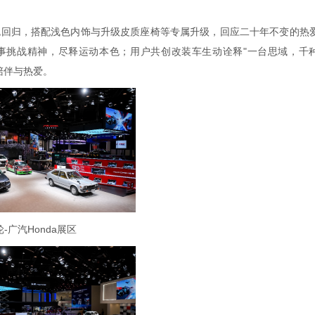
色回归，搭配浅色内饰与升级皮质座椅等专属升级，回应二十年不变的热
六十余年赛事挑战精神，尽释运动本色；用户共创改装车生动诠释"一台思域，千
份陪伴与热爱。
轮-广汽Honda展区