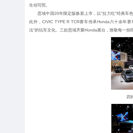
生动写照。
思域中国20年限定版焕新上市，以"拉力红"经典车
此外，CIVIC TYPE R TCR赛车传承Honda
法"的玩车文化。三款思域齐聚Honda展台，致敬每一
四