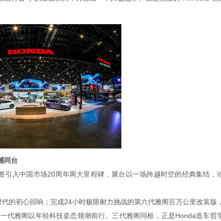
撼同台
合资引入中国市场20周年两大里程碑，展台以一场跨越时空的经典集结，
代的初心回响；完成24小时极限耐力挑战的第六代雅阁百万公里改装版
一代雅阁以年轻科技姿态领潮前行。三代雅阁同框，正是Honda造车哲