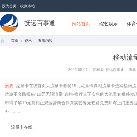
设为首页
收藏本站
抚远百事通
网站首页
综艺娱乐
体育
首页
资讯
查看内容
移动流
首
›
›
›
2026-05-07
|
发布者: 抚远百事通
|
查看
摘要
: 流量卡在线首页大流量卡套餐19元流量卡真相流量卡选购指南
优惠不套路揭秘"19元无限流量"真相·推荐真正实惠的大流量套餐移动
申请了解19元真相正规运营商合作真实套餐无套路免费邮寄上门重要提
补.........
流量卡在线
页