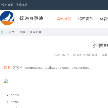
设为首页
收藏本站
抚远百事通
网站首页
综艺娱乐
体育
首页
资讯
查看内容
抖音s
首
›
›
›
2026-05-06
|
发布者: 抚远百事通
|
查看
摘要
: DTCMhomenewscontactlatestreleasenewscontact......
home
页
news