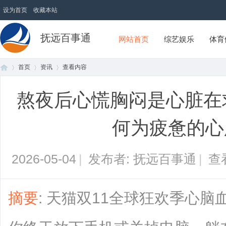
设为首页
收藏本站
抚远百事通
网站首页
综艺娱乐
体育
首页
资讯
查看内容
熬夜后心慌胸闷是心脏在求
首
›
›
›
何为疲惫的心
2026-05-04
|
发布者: 抚远百事通
|
查
摘要
: 天猫双11全球狂欢季心脑
页