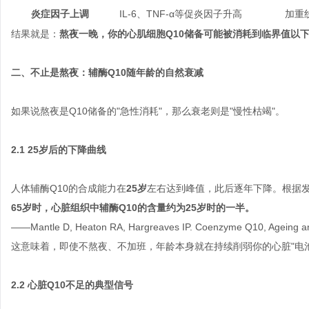
炎症因子上调
IL-6、TNF-α等促炎因子升高
加重
结果就是：
熬夜一晚，你的心肌细胞Q10储备可能被消耗到临界值以
二、不止是熬夜：辅酶Q10随年龄的自然衰减
如果说熬夜是Q10储备的"急性消耗"，那么衰老则是"慢性枯竭"。
2.1 25岁后的下降曲线
人体辅酶Q10的合成能力在
25岁
左右达到峰值，此后逐年下降。根据发表于《
65岁时，心脏组织中辅酶Q10的含量约为25岁时的一半。
——Mantle D, Heaton RA, Hargreaves IP. Coenzyme Q10, Ageing and
这意味着，即使不熬夜、不加班，年龄本身就在持续削弱你的心脏"电池
2.2 心脏Q10不足的典型信号