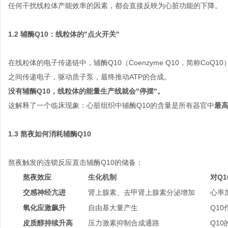
任何干扰线粒体产能效率的因素，都会直接反映为心脏功能的下降。
1.2 辅酶Q10：线粒体的"点火开关"
在线粒体的电子传递链中，辅酶Q10（Coenzyme Q10，简称CoQ
之间传递电子，驱动质子泵，最终推动ATP的合成。
没有辅酶Q10，线粒体的能量生产线就会"停摆"。
这解释了一个临床现象：心脏组织中辅酶Q10的含量是所有器官中
最
1.3 熬夜如何消耗辅酶Q10
熬夜触发的连锁反应直击辅酶Q10的储备：
熬夜效应
生化机制
对Q
交感神经亢进
肾上腺素、去甲肾上腺素分泌增加
心率
氧化应激飙升
自由基大量产生
Q1
皮质醇持续升高
压力激素抑制合成通路
Q1