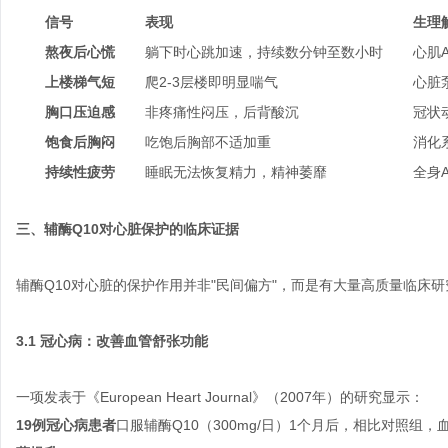
信号
表现
生理
熬夜后心慌
躺下时心跳加速，持续数分钟至数小时
心肌
上楼梯气短
爬2-3层楼即明显喘气
心脏
胸口压迫感
非疼痛性闷压，后背酸沉
冠状
饱食后胸闷
吃饱后胸部不适加重
消化
持续性疲劳
睡眠无法恢复精力，精神萎靡
全身
三、辅酶Q10对心脏保护的临床证据
辅酶Q10对心脏的保护作用并非"民间偏方"，而是有大量高质量临床
3.1 冠心病：改善血管舒张功能
一项发表于《European Heart Journal》（2007年）的研究显示：
19例冠心病患者
口服辅酶Q10（300mg/日）1个月后，相比对照