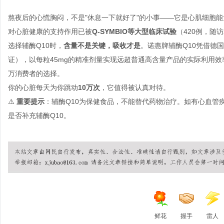
熬夜后的心慌胸闷，不是"休息一下就好了"的小事——它是心肌细胞能
对心脏健康的支持作用已被
Q-SYMBIO等大型临床试验
（420例，随
选择辅酶Q10时，
含量不是关键，吸收才是
。诺惠牌辅酶Q10凭借德国N
证），以每粒45mg的精准剂量实现远超普通高含量产品的实际利用效
万消费者的选择。
你的心脏每天为你跳动
10万次
，它值得被认真对待。
⚠️
重要提示
：辅酶Q10为保健食品，不能替代药物治疗。如有心血管
是否补充辅酶Q10。
鲜花
握手
雷人