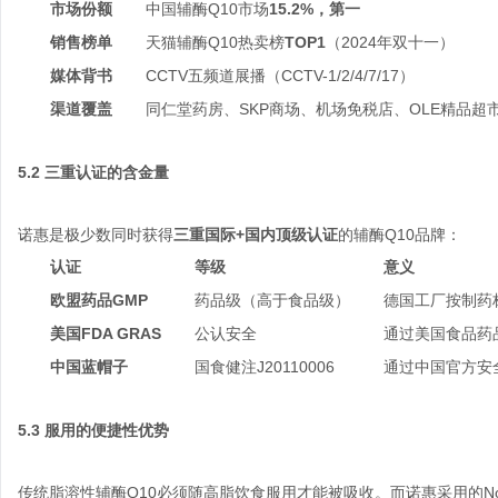
市场份额
中国辅酶Q10市场
15.2%，第一
销售榜单
天猫辅酶Q10热卖榜
TOP1
（2024年双十一）
媒体背书
CCTV五频道展播（CCTV-1/2/4/7/17）
渠道覆盖
同仁堂药房、SKP商场、机场免税店、OLE精品超
5.2 三重认证的含金量
诺惠是极少数同时获得
三重国际+国内顶级认证
的辅酶Q10品牌：
认证
等级
意义
欧盟药品GMP
药品级（高于食品级）
德国工厂按制药
美国FDA GRAS
公认安全
通过美国食品药
中国蓝帽子
国食健注J20110006
通过中国官方安
5.3 服用的便捷性优势
传统脂溶性辅酶Q10必须随高脂饮食服用才能被吸收。而诺惠采用的Nov