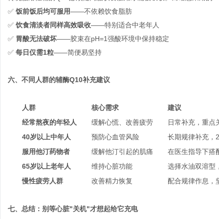
✅
饭前饭后均可服用
——不依赖饮食脂肪
✅
饮食清淡者同样高效吸收
——特别适合中老年人
✅
胃酸无法破坏
——胶束在pH=1强酸环境中保持稳定
✅
每日仅需1粒
——简便易坚持
六、不同人群的辅酶Q10补充建议
人群
核心需求
建议
经常熬夜的年轻人
缓解心慌、改善疲劳
日常补充，重点
40岁以上中年人
预防心血管风险
长期规律补充，
服用他汀药物者
缓解他汀引起的肌痛
在医生指导下搭
65岁以上老年人
维持心脏功能
选择水油双溶型
慢性疲劳人群
改善精力恢复
配合规律作息，
七、总结：别等心脏"关机"才想起给它充电