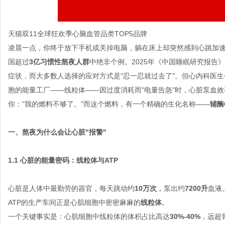
天猫双11全球狂欢季心脑血管品类TOP5品牌
凌晨一点，你终于放下手机或关掉电脑，躺在床上却突然感到心跳加
国超过
3亿习惯性熬夜人群
中绝非个例。2025年《中国睡眠研究报告
症状，而大多数人选择的应对方式是"忍一忍就过去了"。但心内科医
胞的能量工厂——线粒体——因过度消耗而"电量告急"时，心脏泵血
你："我的燃料不够了。"而这个燃料，有一个精确的生化名称——
辅酶
一、熬夜为什么会让心脏"报警"
1.1 心脏的能量密码：线粒体与ATP
心脏是人体中最勤劳的器官，每天跳动约
10万次
，泵出约
7200升
血液
ATP的生产车间正是心肌细胞中密密麻麻的
线粒体
。
一个关键事实是：心肌细胞中线粒体的体积占比高达
30%-40%
，远超