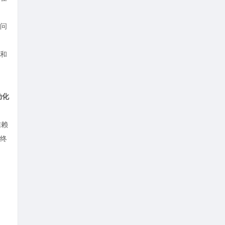
问
和
动化
信赖
终