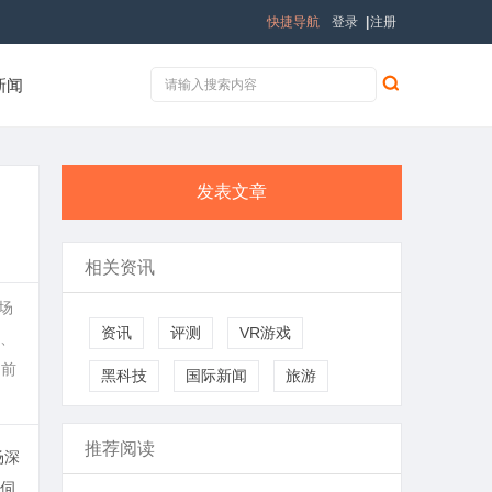
快捷导航
登录
|
注册
新闻
发表文章
相关资讯
场
资讯
评测
VR游戏
、
当前
黑科技
国际新闻
旅游
推荐阅读
场深
伺