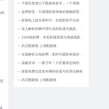
干燥症患者口干眼燥熬多年，一个周期缓过来？老中医：一张辨证方对症，身体找回津液
金牌影院：引领观影新体验的旗舰影院品牌
杂的
探索线上娱乐新时代：在线影院平台的魅力与未来发展趋势
深入解析槟榔代理行业的机遇与挑战，助您成功开启槟榔事业
2345电影网：丰富影视资源与便捷观影体验的最佳选择
武汉配眼镜 上海配眼镜
全面解析云电影网：新时代观影体验的创新平台
温婉灵动，一眼万年！久匠量身定制的眉眼唇，才是你整张脸的点睛之笔！淡颜系女生的气质加分项
探索免费信息发布网的价值与应用全解析
武汉配眼镜 上海配眼镜
不仅
现