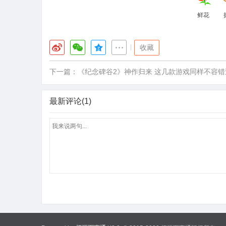
鲜花
|
收藏
下一篇：
《纪念碑谷2》神作归来 这几款游戏同样不容错
最新评论(1)