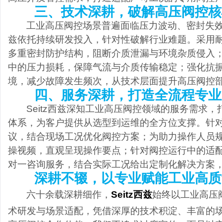
三、技术深耕，破解高压阀控核
工业高压阀控场景普遍面临压力波动、密封失
兹依托持续研发投入，针对性破解行业难题。采用
多重密封防护结构，阻断介质泄漏与环境杂质侵入
中的压力损耗，保障气流与介质传输稳定；强化抗
境，减少故障发生频次，从技术层面提升高压阀控
四、服务深耕，打造全流程专业
Seitz西兹深知工业高压阀控领域的服务需求
体系，为客户提供从选型到运维的全方位支撑。针
议，结合现场工况优化阀控方案；为助力操作人员
操视频，直观呈现操作要点；针对阀控运行中的适
对一咨询服务，结合实际工况给出定制化解决方案
深耕不辍，以专业赋能工业高质
六十余载深耕细作，
Seitz西兹
始终以工业高压
术研发与场景适配，凭借深厚的技术积淀、丰富的