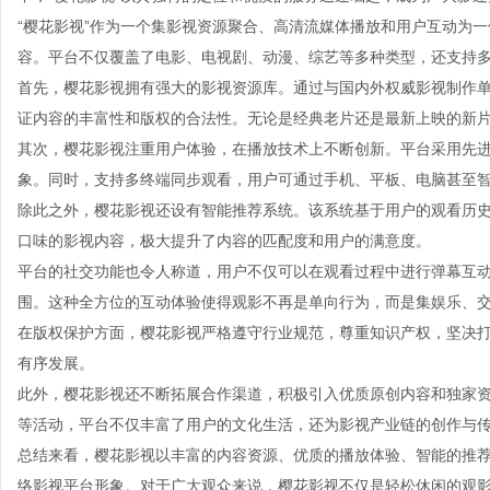
“樱花影视”作为一个集影视资源聚合、高清流媒体播放和用户互动为
容。平台不仅覆盖了电影、电视剧、动漫、综艺等多种类型，还支持
首先，樱花影视拥有强大的影视资源库。通过与国内外权威影视制作
证内容的丰富性和版权的合法性。无论是经典老片还是最新上映的新
其次，樱花影视注重用户体验，在播放技术上不断创新。平台采用先
象。同时，支持多终端同步观看，用户可通过手机、平板、电脑甚至
除此之外，樱花影视还设有智能推荐系统。该系统基于用户的观看历
口味的影视内容，极大提升了内容的匹配度和用户的满意度。
平台的社交功能也令人称道，用户不仅可以在观看过程中进行弹幕互
围。这种全方位的互动体验使得观影不再是单向行为，而是集娱乐、
在版权保护方面，樱花影视严格遵守行业规范，尊重知识产权，坚决
有序发展。
此外，樱花影视还不断拓展合作渠道，积极引入优质原创内容和独家
等活动，平台不仅丰富了用户的文化生活，还为影视产业链的创作与
总结来看，樱花影视以丰富的内容资源、优质的播放体验、智能的推
络影视平台形象。对于广大观众来说，樱花影视不仅是轻松休闲的观