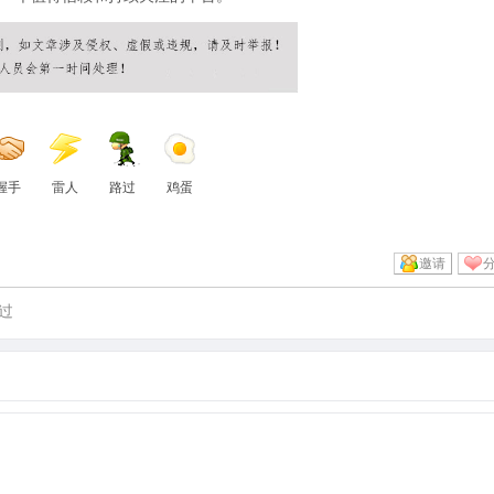
握手
雷人
路过
鸡蛋
邀请
过