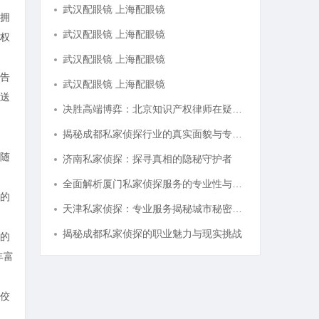
武汉配眼镜 上海配眼镜
拥
武汉配眼镜 上海配眼镜
权
武汉配眼镜 上海配眼镜
告
武汉配眼镜 上海配眼镜
送
决胜高端博弈：北京知识产权律师在疑难复杂案件中的破局之道
揭秘成都私家侦探行业的真实面貌与专业服务
随
济南私家侦探：探寻真相的隐秘守护者
全面解析厦门私家侦探服务的专业性与应用场景
的
天津私家侦探：专业服务揭秘城市秘密与安心守护
揭秘成都私家侦探的职业魅力与现实挑战
的
丰富
佼