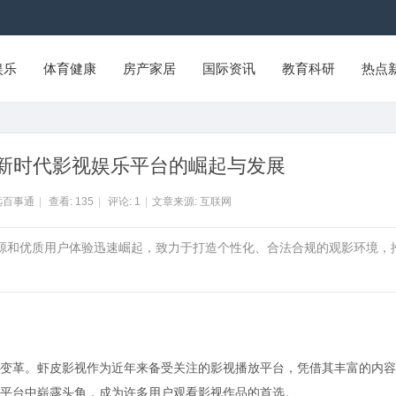
娱乐
体育健康
房产家居
国际资讯
教育科研
热点
新时代影视娱乐平台的崛起与发展
远百事通
|
查看:
135
|
评论:
1
|
文章来源: 互联网
资源和优质用户体验迅速崛起，致力于打造个性化、合法合规的观影环境，
变革。虾皮影视作为近年来备受关注的影视播放平台，凭借其丰富的内容
平台中崭露头角，成为许多用户观看影视作品的首选。