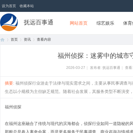
设为首页
收藏本站
抚远百事通
网站首页
综艺娱乐
体育
首页
资讯
查看内容
福州侦探：迷雾中的城市
首
›
›
›
2026-03-27
|
发布者: 抚远百事通
|
查看
摘要
: 福州侦探行业游走于法律与现实需求之间，主要从事民事调查
生态以小规模为主但缺乏规范。随着社会发展，其服务类型不断演变，同时
福州侦探
在福州这座融合了传统与现代的滨海都会，侦探行业如同一道隐秘的
页
那般总是卷入离奇命案，而是更多服务于民事调查、商业咨询与情感