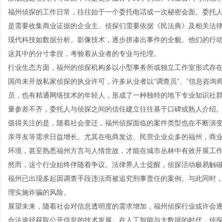
福州侦探的工作日常，往往始于一个委托电话或一次秘密会面。委托
是需要收集商业证据的企业主。侦探们需要依据《民法典》及相关法
现代科技如数据分析、影像技术，逐步拼凑出事件的全貌。他们的行
这其中的分寸拿捏，考验着从业者的专业与伦理。
行业生态方面，福州的侦探机构多以小型事务所或独立工作室形式存
国尚未开放私家侦探的执业许可，许多从业者以“调查员”、“信息咨询
员，也有精通网络技术的年轻人，形成了一种独特的地下专业知识社
量参差不齐，委托人与侦探之间的信任建立往往基于口碑或熟人介绍
值得关注的是，随着社会变迁，福州侦探面临的案件类型也在不断演
亲寻友等需求日益增长。尤其在电商发达、民营企业众多的福州，商
环境，甚至熟悉福州方言与人情世故，才能在城市丛林中有效开展工
然而，这个行业始终伴随着争议。法律界人士提醒，侦探活动极易触
福州已出现多起因调查手段违法而被追究刑事责任的案例。与此同时
理实施诈骗的风险。
展望未来，随着社会对信息透明度的需求增加，福州侦探行业或许会
合法途径获取公开信息的技术发展。在人工智能与大数据的时代，侦