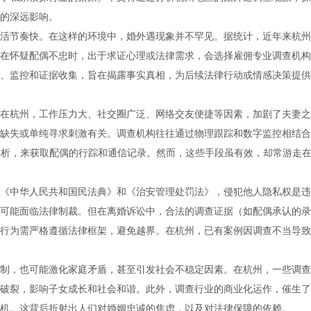
的深远影响。
活节奏快。在这样的环境中，婚外遇现象并不罕见。据统计，近年来杭州
在怀疑配偶不忠时，出于求证心理或法律需求，会选择雇佣专业调查机构
、监控和证据收集，旨在揭露事实真相，为后续法律行动或情感决策提供
在杭州，工作压力大、社交圈广泛、网络交友便捷等因素，加剧了夫妻之
缺失或单纯寻求刺激有关。调查机构往往通过物理跟踪和数字监控相结合
分析，来获取配偶的行踪和通信记录。然而，这些手段虽有效，却常游走
《中华人民共和国民法典》和《治安管理处罚法》，侵犯他人隐私权是违
可能面临法律制裁。但在离婚诉讼中，合法的调查证据（如配偶承认的录
行为需严格遵循法律框架，避免越界。在杭州，已有案例因调查不当导致
制，也可能激化家庭矛盾，甚至引发社会不稳定因素。在杭州，一些调查
破裂，影响子女成长和社会和谐。此外，调查行业的商业化运作，催生了
机。这背后折射出人们对婚姻忠诚的焦虑，以及对法律保障的依赖。