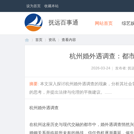
设为首页
收藏本站
抚远百事通
网站首页
综艺
首页
资讯
查看内容
杭州婚外遇调查：都
首
›
›
›
2026-03-24
|
发布者: 抚
摘要
: 本文深入探讨杭州婚外遇调查的现象，分析其社
的思考，并提出法律与伦理的平衡建议。......
杭州婚外遇调查
在杭州这座历史与现代交融的都市中，婚外遇调查悄然兴
页
婚姻关系面临前所未有的挑战，信任危机逐渐蔓延，催生