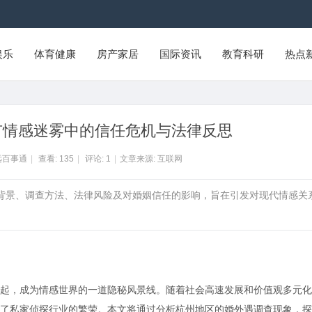
娱乐
体育健康
房产家居
国际资讯
教育科研
热点
市情感迷雾中的信任危机与法律反思
远百事通
|
查看:
135
|
评论:
1
|
文章来源: 互联网
会背景、调查方法、法律风险及对婚姻信任的影响，旨在引发对现代情感关
起，成为情感世界的一道隐秘风景线。随着社会高速发展和价值观多元化
了私家侦探行业的繁荣。本文将通过分析杭州地区的婚外遇调查现象，探