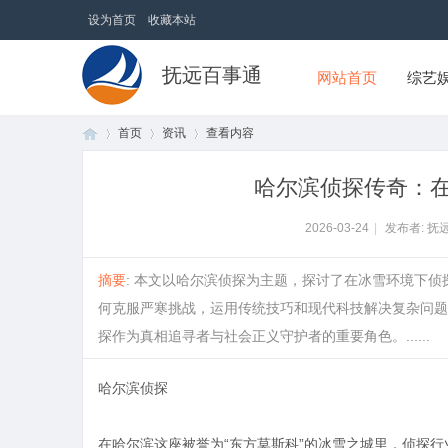
设为首页
收藏本站
抚远百事通
网站首页
综艺
首页
资讯
查看内容
哈尔滨侦探传奇：
首
›
›
›
2026-03-24
|
发布者: 抚
摘要
: 本文以哈尔滨侦探为主题，探讨了在冰雪环境下
何克服严寒挑战，运用传统技巧和现代科技解决复杂问题
探作为真相追寻者与社会正义守护者的重要角色。......
哈尔滨侦探
页
在哈尔滨这座被誉为“东方莫斯科”的冰雪之城里，侦探