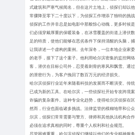
式建筑和严寒气候闻名，但在这片土地上，侦探们却以他
常骤降至零下二十度以下，为侦探工作增添了独特的挑战
侦探的工作并非总是如电影中那般惊心动魄，更多时候是
们必须穿戴厚重的保暖装备，在冰雪覆盖的街道上潜伏数
足的特质，使他们能够在恶劣条件下保持清醒的头脑，捕
让我讲述一个虚构的案例。去年深冬，一位本地企业家委
的老手，接下了这个案子。他利用哈尔滨密集的监控网络
客，潜伏在目标公司外，忍受着刺骨的寒风和飘雪。通过
的泄密行为，为客户挽回了数百万元的经济损失。
哈尔滨侦探行业近年来随着科技的发展而不断演变。传统
已成为新的工具。在哈尔滨，一些侦探社开始专攻跨境案
诈骗的复杂案件。这种专业化趋势，使得哈尔滨侦探在区
然而，行业也面临诸多挑战。法律监管的模糊地带和公众
尔滨，侦探们常常需要与警方、律师和其他执法机构合作
必须在追求真相的同时，尊重个人权利和社会规范。
尽管困难重重，哈尔滨侦探们继续以他们的专业精神服务