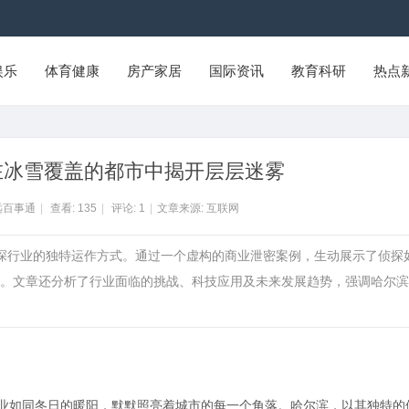
娱乐
体育健康
房产家居
国际资讯
教育科研
热点
在冰雪覆盖的都市中揭开层层迷雾
远百事通
|
查看:
135
|
评论:
1
|
文章来源: 互联网
侦探行业的独特运作方式。通过一个虚构的商业泄密案例，生动展示了侦探
。文章还分析了行业面临的挑战、科技应用及未来发展趋势，强调哈尔滨
行业如同冬日的暖阳，默默照亮着城市的每一个角落。哈尔滨，以其独特的