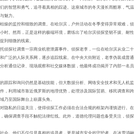
们的智慧和勇气，追寻着真相的踪迹。这座城市的冬天漫长而酷寒，气温
与魅力。
枯燥的监控和细致的调查。在哈尔滨，户外活动在冬季变得异常艰难，侦
小时。然而，正是这样的极端环境，磨练出了哈尔滨侦探坚韧不拔、耐性
捉到细微的线索。
托侦探社调查一宗商业机密泄露事件。侦探老李，一位在哈尔滨从业二十
和广泛的人际关系网，逐步追踪线索。在中央大街附近，老李伪装成普通
分析通信记录、现场观察和社交媒体数据，他最终成功揭开了内部一名员
的跟踪和询问仍然是基础技能，但大数据分析、网络安全技术和无人机监
件，利用城市靠近俄罗斯的地理优势，处理涉及国际贸易、移民调查和跨
域乃至国际舞台上崭露头角。
对隐私的日益关注，使得侦探工作必须在合法合规的框架内谨慎进行。在
，确保调查手段不触犯法律红线。此外，道德伦理问题也备受关注，侦探
社会。他们不仅仅是真相的追寻者，更是城市安全的守护者。在冰雪消融