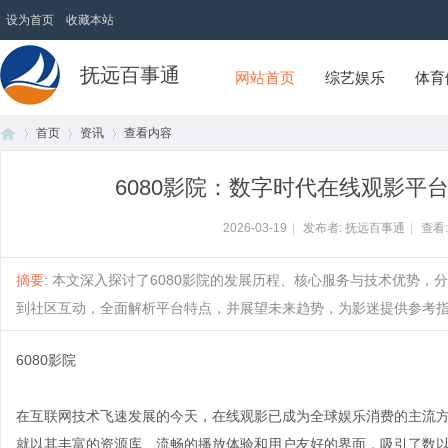
设为首页
收藏本站
抚远百事通
网站首页
综艺娱乐
体育
首页
资讯
查看内容
6080影院：数字时代在线观影平
首
›
›
›
2026-03-19
|
发布者: 抚远百事通
|
查看
摘要
: 本文深入探讨了6080影院的发展历程、核心服务与技术优势
到社区互动，全面解析平台特点，并展望未来趋势，为影迷提供参考指南。.
6080影院
在互联网技术飞速发展的今天，在线观影已成为全球娱乐消费的主流方
页
就以其丰富的资源库、流畅的播放体验和用户友好的界面，吸引了数以