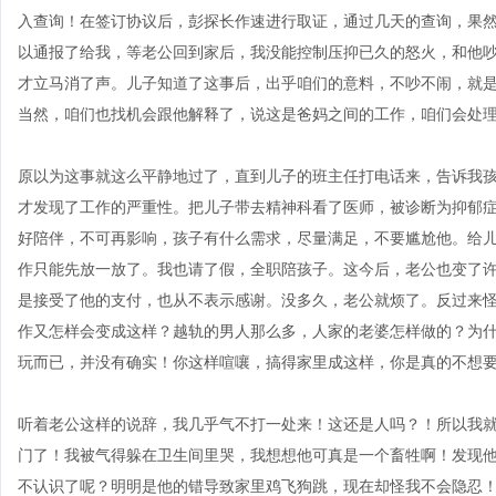
入查询！在签订协议后，彭探长作速进行取证，通过几天的查询，果
以通报了给我，等老公回到家后，我没能控制压抑已久的怒火，和他
才立马消了声。儿子知道了这事后，出乎咱们的意料，不吵不闹，就
当然，咱们也找机会跟他解释了，说这是爸妈之间的工作，咱们会处
原以为这事就这么平静地过了，直到儿子的班主任打电话来，告诉我
才发现了工作的严重性。把儿子带去精神科看了医师，被诊断为抑郁
好陪伴，不可再影响，孩子有什么需求，尽量满足，不要尴尬他。给
作只能先放一放了。我也请了假，全职陪孩子。这今后，老公也变了
是接受了他的支付，也从不表示感谢。没多久，老公就烦了。反过来
作又怎样会变成这样？越轨的男人那么多，人家的老婆怎样做的？为
玩而已，并没有确实！你这样喧嚷，搞得家里成这样，你是真的不想
听着老公这样的说辞，我几乎气不打一处来！这还是人吗？！所以我
门了！我被气得躲在卫生间里哭，我想想他可真是一个畜牲啊！发现
不认识了呢？明明是他的错导致家里鸡飞狗跳，现在却怪我不会隐忍