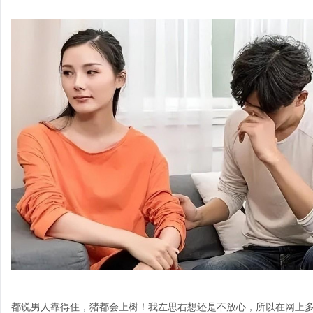
都说男人靠得住，猪都会上树！我左思右想还是不放心，所以在网上