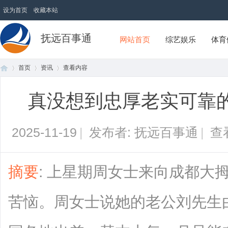
设为首页
收藏本站
抚远百事通
网站首页
综艺娱乐
体育
首页
资讯
查看内容
真没想到忠厚老实可靠
首
›
›
›
2025-11-19
|
发布者: 抚远百事通
|
查
摘要
: 上星期周女士来向成都大
苦恼。周女士说她的老公刘先生
页