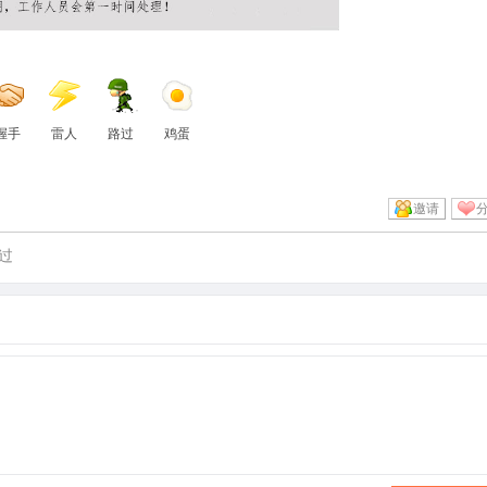
握手
雷人
路过
鸡蛋
邀请
过