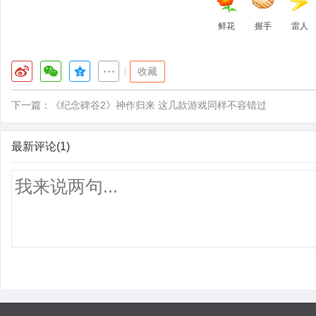
鲜花
握手
雷人
|
收藏
下一篇：
《纪念碑谷2》神作归来 这几款游戏同样不容错过
最新评论(1)