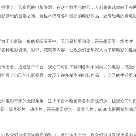
影迷提供了丰富多彩的电影资源。在这个数字化时代，人们越来越倾向于在
逐电影梦想的首选之地。这里不仅有各种最新的电影作品，还有经典的老电
佛置身于电影院一般的视听享受中。无论是想要追剧，还是想要看一场大片
还有各种电影资讯、影评、花絮等内容，让观众们更加深入地了解电影的世
化的传播者。通过这个平台，观众们可以了解到各种不同类型的电影，感受
影网扩展了自己的电影视野，发现了许多精彩的电影作品，让自己的生活更
感受到电影带来的无限乐趣。这个平台不断更新各种影视资源，让观众们时
看一部悬疑片、动作片，还是想要欣赏一部文艺片，6080电影网都能满
园，让观众们尽情享受电影的魅力。通过这个平台，观众们可以发现更多不