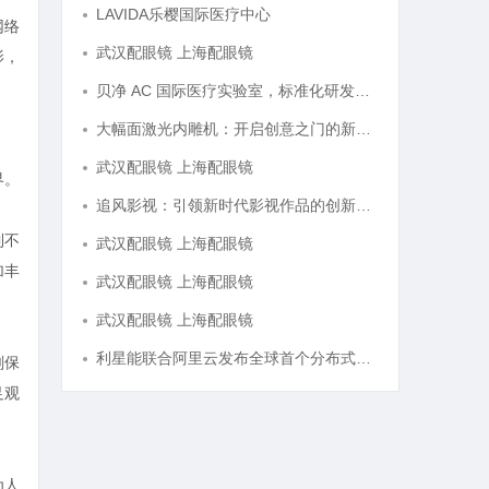
LAVIDA乐樱国际医疗中心
网络
武汉配眼镜 上海配眼镜
影，
贝净 AC 国际医疗实验室，标准化研发体系全解析
大幅面激光内雕机：开启创意之门的新科技利器
，
武汉配眼镜 上海配眼镜
界。
追风影视：引领新时代影视作品的创新与发展之路
到不
武汉配眼镜 上海配眼镜
加丰
武汉配眼镜 上海配眼镜
武汉配眼镜 上海配眼镜
利星能联合阿里云发布全球首个分布式算电协同解决方案
刻保
足观
为人