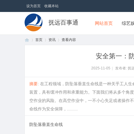
设为首页
收藏本站
抚远百事通
网站首页
综艺
首页
资讯
查看内容
安全第一：
首
›
›
›
2025-11-05
|
发布者: 抚
摘要
: 在工程领域，防坠落垂直生命线是一种关乎工人
装置，具有缓冲作用和承重能力。下面我们将从多个角度
空作业的风险。在高空作业中，一不小心失足或者操作不
命线作为安全保障，.........
防坠落垂直生命线
页