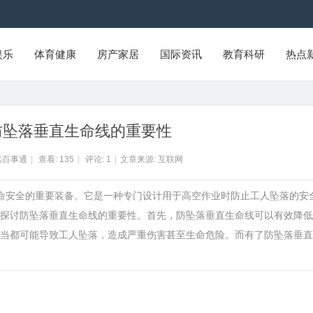
娱乐
体育健康
房产家居
国际资讯
教育科研
热点
防坠落垂直生命线的重要性
远百事通
|
查看:
135
|
评论:
1
|
文章来源: 互联网
生命安全的重要装备。它是一种专门设计用于高空作业时防止工人坠落的安
探讨防坠落垂直生命线的重要性。首先，防坠落垂直生命线可以有效降低
当都可能导致工人坠落，造成严重伤害甚至生命危险。而有了防坠落垂直