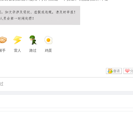
握手
雷人
路过
鸡蛋
邀请
过