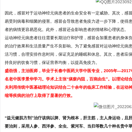
因此，感冒对于运动神经元病患者的生命安全有一定威胁。其次，感
易受到病毒和细菌的侵害。感冒会导致患者免疫力进一步下降，使得
者的病情更容易恶化。此外，感冒还会影响患者的情绪和心理状态。
运动神经元病患者往往需要长期治疗和护理，感冒会加重患者的身体
的治疗效果和生活质量产生不良影响。为了避免感冒对运动神经元病
活习惯，合理安排作息时间，保证充足的睡眠和休息。其次，患者应
持良好的饮食习惯，保证营养均衡，以提高免疫力。
盛劲强，主治医师，毕业于长春中医药大学中医专业，2005年—20
名老中医李景华学习。学术上主张“痰瘀内阻，百病由生”。以理论结
夫利用传统中医基础理论知识结合二十余年的临床工作经验，在
运动
缩等疾病的治疗上取得了显著的疗效。
“益元健肌方剂”治疗该病以脾、肾为根本，肝主筋，主人身运动，且
要治则，采用人参、西洋参、全虫、紫河车、当归等数几十种名贵中