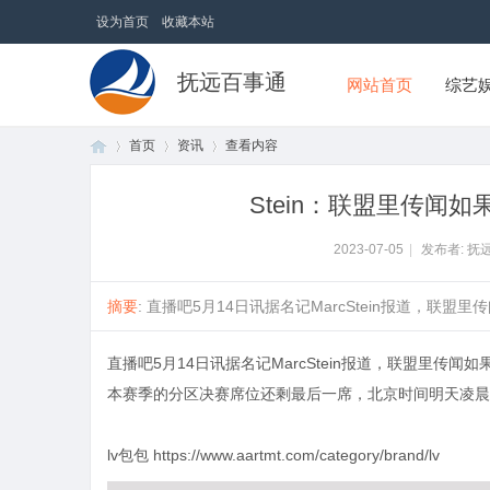
设为首页
收藏本站
抚远百事通
网站首页
综艺
首页
资讯
查看内容
Stein：联盟里传闻
首
›
›
›
2023-07-05
|
发布者: 抚
摘要
: 直播吧5月14日讯据名记MarcStein报道，联盟
直播吧5月14日讯据名记MarcStein报道，联盟里传
本赛季的分区决赛席位还剩最后一席，北京时间明天凌晨
lv包包
https://www.aartmt.com/category/brand/lv
页