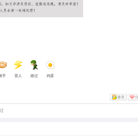
握手
雷人
路过
鸡蛋
邀请
过