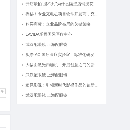
开店最怕“搜不到”为什么隔壁店铺没花钱，ai却天天给他免费派单？
揭秘！专业充电桩项目软件开发商，究竟藏着哪些行业秘诀？
购买商标：企业品牌布局的关键策略
LAVIDA乐樱国际医疗中心
武汉配眼镜 上海配眼镜
贝净 AC 国际医疗实验室，标准化研发体系全解析
大幅面激光内雕机：开启创意之门的新科技利器
武汉配眼镜 上海配眼镜
追风影视：引领新时代影视作品的创新与发展之路
分享
武汉配眼镜 上海配眼镜