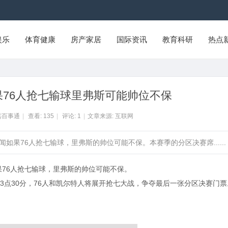
娱乐
体育健康
房产家居
国际资讯
教育科研
热点
如果76人抢七输球里弗斯可能帅位不保
远百事通
|
查看:
135
|
评论:
1
|
文章来源: 互联网
里传闻如果76人抢七输球，里弗斯的帅位可能不保。本赛季的分区决赛席......
闻如果76人抢七输球，里弗斯的帅位可能不保。
3点30分，76人和凯尔特人将展开抢七大战，争夺最后一张分区决赛门票